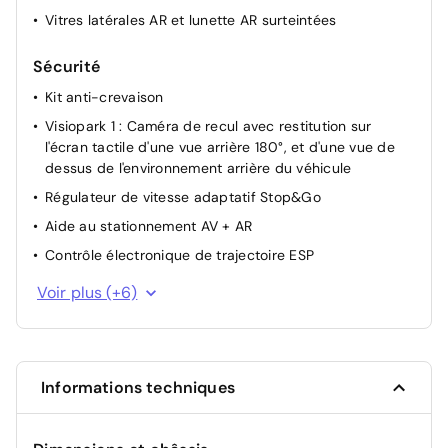
Vitres latérales AR et lunette AR surteintées
Sécurité
Kit anti-crevaison
Visiopark 1 : Caméra de recul avec restitution sur
l'écran tactile d'une vue arrière 180°, et d'une vue de
dessus de l'environnement arrière du véhicule
Régulateur de vitesse adaptatif Stop&Go
Aide au stationnement AV + AR
Contrôle électronique de trajectoire ESP
Essuie-vitre avant avec capteur de pluie
Voir plus (+6)
Ceinture de sécurité AR centrale 3 points, avec
détection de non bouclage
Sécurité enfant électrique AR
Informations techniques
Projecteurs LED
Airbag passager avant déconnectable manuellement