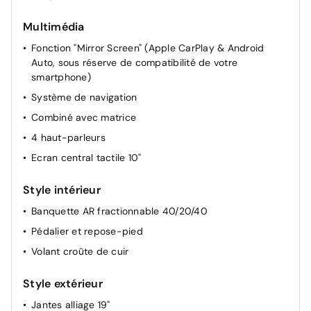
Accoudoir central AR
Multimédia
Siège passager réglable en hauteur
Fonction "Mirror Screen" (Apple CarPlay & Android
Siège conducteur avec réglage manuel en hauteur
Auto, sous réserve de compatibilité de votre
Siège passager à réglage mécanique
smartphone)
Siège conducteur avec réglage lombaire
Système de navigation
Dossier des sièges AV inclinables
Combiné avec matrice
Projecteurs réglables manuellement
4 haut-parleurs
Rétroviseur intérieur Jour / Nuit Electrochrome
Ecran central tactile 10"
Pochettes de rangement à l'AR des sièges AV
Style intérieur
Allumage automatique des feux de croisement +
Commutation automatique des feux de route / feux de
Banquette AR fractionnable 40/20/40
croisement
Pédalier et repose-pied
Volant croûte de cuir
Style extérieur
Jantes alliage 19"