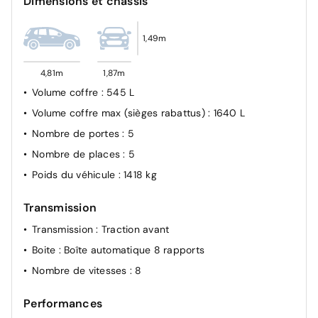
Dimensions et châssis
Verrouillage automatique des ouvrants en roulant
1,49m
4,81m
1,87m
Volume coffre
: 545 L
Volume coffre max (sièges rabattus)
: 1640 L
Nombre de portes
: 5
Nombre de places
: 5
Poids du véhicule
: 1418 kg
Transmission
Transmission
: Traction avant
Boite
: Boîte automatique 8 rapports
Nombre de vitesses
: 8
Performances