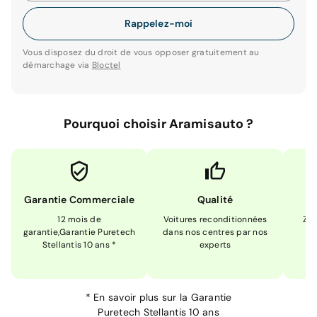
Rappelez-moi
Vous disposez du droit de vous opposer gratuitement au
démarchage via
Bloctel
Pourquoi choisir Aramisauto ?
Garantie Commerciale
Qualité
12 mois de
Voitures reconditionnées
Zér
garantie,Garantie Puretech
dans nos centres par nos
m
Stellantis 10 ans *
experts
*
En savoir plus sur la
Garantie
Puretech Stellantis 10 ans