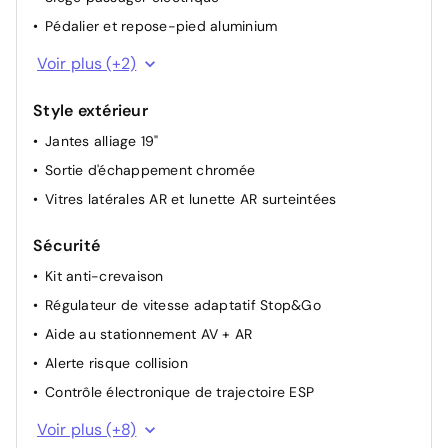
Pédalier et repose-pied aluminium
Rétroviseur interieur électrochrome frameless
Voir plus (+2)
Volant Cuir pleine fleur
Style extérieur
Jantes alliage 19"
Sortie d'échappement chromée
Vitres latérales AR et lunette AR surteintées
Sécurité
Kit anti-crevaison
Régulateur de vitesse adaptatif Stop&Go
Aide au stationnement AV + AR
Alerte risque collision
Contrôle électronique de trajectoire ESP
Essuie-vitre avant avec capteur de pluie
Voir plus (+8)