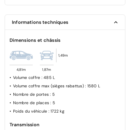
Highway Driver Assist (système autonome de niveau 2)
Ceinture de sécurité AR centrale 3 points, avec
détection de non bouclage
Informations techniques
Sécurité enfant électrique AR
Aide au positionnement dans la voie
Dimensions et châssis
Projecteurs LED
Airbag passager avant déconnectable manuellement
1,49m
Verrouillage automatique des ouvrants en roulant
4,81m
1,87m
Volume coffre
: 485 L
Volume coffre max (sièges rabattus)
: 1580 L
Nombre de portes
: 5
Nombre de places
: 5
Poids du véhicule
: 1722 kg
Transmission