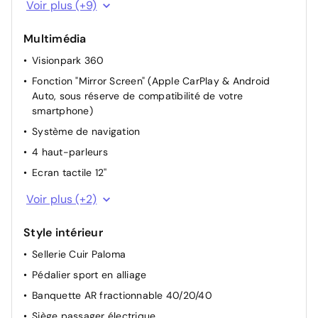
Voir plus (+9)
Accoudoir central AR
Multimédia
Réglage lombaire électrique
Visionpark 360
Réglage lombaire passager electropneumatique
Fonction "Mirror Screen" (Apple CarPlay & Android
Projecteurs réglables manuellement
Auto, sous réserve de compatibilité de votre
Siège conducteur réglable électriquement
smartphone)
Pochettes de rangement à l'AR des sièges AV
Système de navigation
Allumage automatique des feux de croisement +
4 haut-parleurs
Commutation automatique des feux de route / feux de
Ecran tactile 12''
croisement
2 Prises USB-C
Câble de recharge pour prise domestique
Voir plus (+2)
Prise 12V sur la console centrale
Style intérieur
Sellerie Cuir Paloma
Pédalier sport en alliage
Banquette AR fractionnable 40/20/40
Siège passager électrique