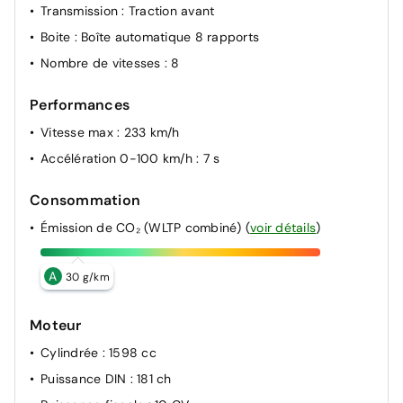
Transmission
: Traction avant
Boite
: Boîte automatique 8 rapports
Nombre de vitesses
: 8
Performances
Vitesse max
: 233 km/h
Accélération 0-100 km/h
: 7 s
Consommation
Émission de CO₂ (WLTP combiné)
(
voir détails
)
A
30 g/km
Moteur
Cylindrée
: 1598 cc
Puissance DIN
: 181 ch