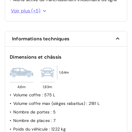
Airbags Frontaux, latéraux AV et rideaux
Voir plus (+5)
Airbag passager avant déconnectable manuellement
Airbag Conducteur
Retroviseur interieur surveillance enfant
Informations techniques
Système d'appel d'urgence SOS
Dimensions et châssis
1,64m
4,6m
1,83m
Volume coffre
: 575 L
Volume coffre max (sièges rabattus)
: 2181 L
Nombre de portes
: 5
Nombre de places
: 7
Poids du véhicule
: 1222 kg