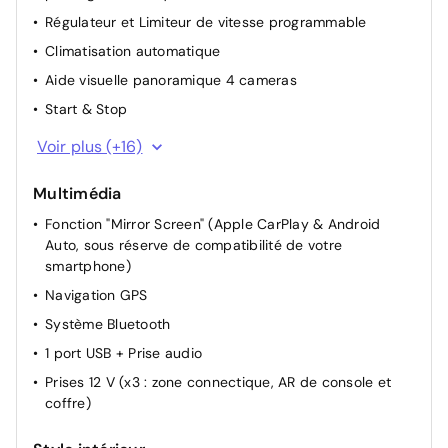
Régulateur et Limiteur de vitesse programmable
Climatisation automatique
Aide visuelle panoramique 4 cameras
Start & Stop
Direction Assistée électrique
Voir plus (+16)
Rétroviseurs extérieurs rabattables électriquement
Multimédia
Accès et Démarrage Mains Libres
Fonction "Mirror Screen" (Apple CarPlay & Android
Appui-tête AR réglable
Auto, sous réserve de compatibilité de votre
Boîte à gants éclairée
smartphone)
Tablettes aviation au dos des sièges AV
Navigation GPS
Tiroir de rangement sous siège
Système Bluetooth
Siège passager réglable en hauteur
1 port USB + Prise audio
Réglage des sièges AV manuellement
Prises 12 V (x3 : zone connectique, AR de console et
Siège AV réglable manuellement
coffre)
Réglage lombaire électrique