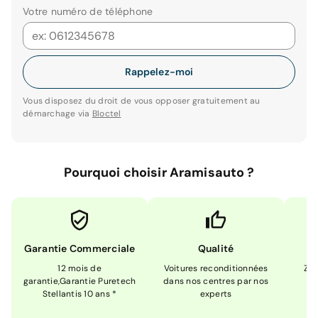
Votre numéro de téléphone
Rappelez-moi
Vous disposez du droit de vous opposer gratuitement au
démarchage via
Bloctel
Pourquoi choisir Aramisauto ?
Garantie Commerciale
Qualité
12 mois de
Voitures reconditionnées
Zér
garantie,Garantie Puretech
dans nos centres par nos
m
Stellantis 10 ans *
experts