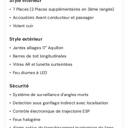
Style intérieur
Réglage lombaire passager
7 Places (2 Places supplémentaires en 3ème rangée)
Dossier du siège passager AV rabattable
Accoudoirs Avant conducteur et passager
Projecteurs réglables manuellement
Volant cuir
Rétroviseur intérieur Jour / Nuit Electrochrome
Allumage automatique des feux de croisement +
Style extérieur
Commutation automatique des feux de route / feux de
croisement
Jantes alliages 17" Aquillon
Barres de toit longitudinales
Vitres AR et lunette surteintées
Feu diurnes à LED
Sécurité
Système de surveillance d'angles morts
Detection sous gonflage indirect avec localisation
Contrôle électronique de trajectoire ESP
Feux halogène
Alerte active de franchissement involontaire de ligne