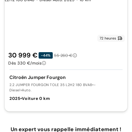
72 heures
30 999 €
55 260 €
-44%
Dès 330 €/mois
Citroën Jumper Fourgon
2.2 JUMPER FOURGON TOLE 35 L2H2 180 BVA8
•
-
Diesel
•
Auto.
2025
•
Voiture 0 km
Un expert vous rappelle immédiatement !