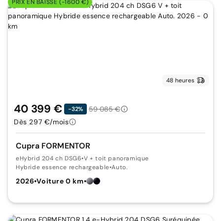
PRIX EN BAISSE (-1600 €)
48 heures
40 399 €
59 085 €
-32%
Dès 297 €/mois
Cupra FORMENTOR
eHybrid 204 ch DSG6
•
V + toit panoramique
Hybride essence rechargeable
•
Auto.
2026
•
Voiture 0 km
•