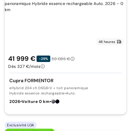
48 heures
41 999 €
59 085 €
-29%
Dès 327 €/mois
Cupra FORMENTOR
eHybrid 204 ch DSG6
•
V + toit panoramique
Hybride essence rechargeable
•
Auto.
2026
•
Voiture 0 km
•
Exclusivité LOA