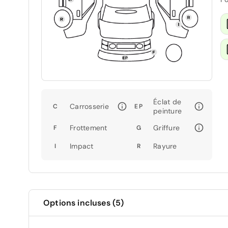
Éclat de
Carrosserie
C
EP
peinture
Frottement
Griffure
F
G
Impact
Rayure
I
R
Options incluses (5)