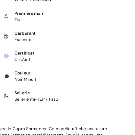
Première main
Oui
Carburant
Essence
Certificat
Crit'Air 1
Couleur
Noir Minuit
Sellerie
Sellerie mi-TEP / tissu
ec le Cupra Formentor. Ce modèle affiche une allure
ivent l'attention immédiatement. Sous le capot, une