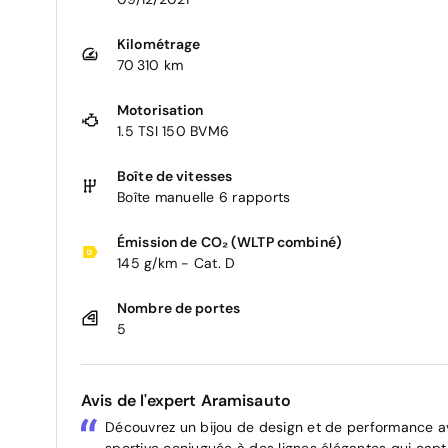
Kilométrage
70 310 km
Motorisation
1.5 TSI 150 BVM6
Boîte de vitesses
Boîte manuelle 6 rapports
Émission de CO₂ (WLTP combiné)
145 g/km - Cat. D
Nombre de portes
5
Avis de l'expert Aramisauto
Découvrez un bijou de design et de performance av
sportive conjuguée à des lignes élégantes qui capt