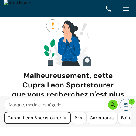
Malheureusement, cette
Cupra Leon Sportstourer
que vous recherchez n'est plus
disponible.
2
Nous avons de nombreuses voitures qui pourraient répondre
Cupra, Leon Sportstourer
Prix
Carburants
Boîtes 
à vos besoins.