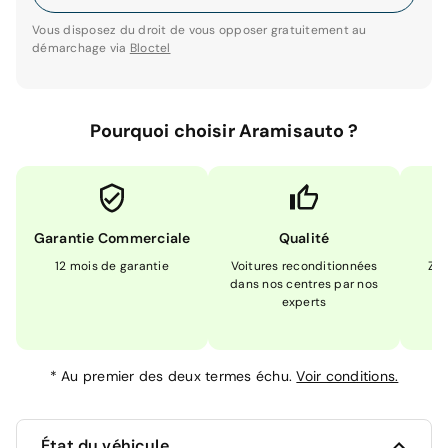
Vous disposez du droit de vous opposer gratuitement au
démarchage via
Bloctel
Pourquoi choisir Aramisauto ?
Garantie Commerciale
Qualité
12 mois de garantie
Voitures reconditionnées
Zér
dans nos centres par nos
m
experts
*
Au premier des deux termes échu.
Voir conditions.
État du véhicule