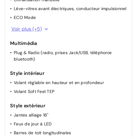
Lève-vitres avant électriques, conducteur impulsionnel
ECO Mode
Indicateur de changement de vitesse
Voir plus (+5)
Lunette arrière chauffante
Multimédia
Rétroviseurs extérieurs à réglage électriques et
dégivrants
Plug & Radio (radio, prises Jack/USB, téléphonie
bluetooth)
Lève-vitres AR électriques
Airbag passager déconnectable
Style intérieur
Volant réglable en hauteur et en profondeur
Volant Soft Feel TEP
Style extérieur
Jantes alliage 16"
Feux de jour à LED
Barres de toit longitudinales