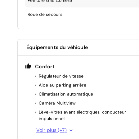
Peinture Gris Comète
Roue de secours
Équipements du véhicule
Confort
Régulateur de vitesse
Aide au parking arrière
Climatisation automatique
Caméra Multiview
Lève-vitres avant électriques, conducteur
impulsionnel
ECO Mode
Voir plus (+7)
Indicateur de changement de vitesse