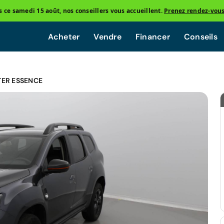
ce samedi 15 août, nos conseillers vous accueillent.
Prenez rendez-vou
Acheter
Vendre
Financer
Conseils
TER ESSENCE