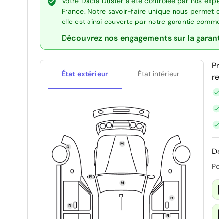
Votre Dacia Duster a été contrôlée par nos exp
France. Notre savoir-faire unique nous permet 
elle est ainsi couverte par notre garantie comm
Découvrez nos engagements sur la garan
P
État extérieur
État intérieur
r
D
Po