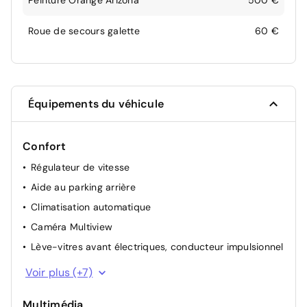
Peinture Orange Arizona
500 €
Roue de secours galette
60 €
Équipements du véhicule
Confort
Régulateur de vitesse
Aide au parking arrière
Climatisation automatique
Caméra Multiview
Lève-vitres avant électriques, conducteur impulsionnel
ECO Mode
Voir plus (+7)
Indicateur de changement de vitesse
Multimédia
Lunette arrière chauffante