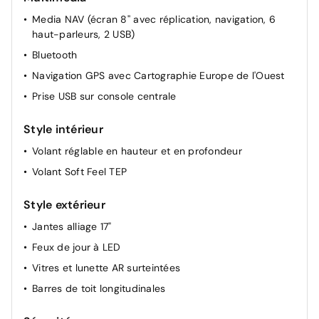
Media NAV (écran 8'' avec réplication, navigation, 6
Rétroviseurs extérieurs électriques dégivrants
haut-parleurs, 2 USB)
Lève-vitres AR électriques
Bluetooth
Airbag passager déconnectable
Navigation GPS avec Cartographie Europe de l'Ouest
Carte accès et démarrage mains libres
Prise USB sur console centrale
Style intérieur
Volant réglable en hauteur et en profondeur
Volant Soft Feel TEP
Style extérieur
Jantes alliage 17"
Feux de jour à LED
Vitres et lunette AR surteintées
Barres de toit longitudinales