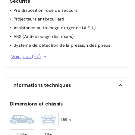
Sécurité
Pré disposition roue de secours
Projecteurs antibrouillard
Assistance au freinage d'urgence (A.F.U.)
ABS (Anti-blocage des roues)
Système de détection de la pression des pneus
Système de contrôle de trajectoire (ESP) et aide au
Voir plus (+7)
démarrage en côte
Alerte d'oubli de ceinture de sécurité
Allumage automatique des feux et des essuie-glaces
Informations techniques
Détecteur d'angles morts
Airbag frontal conducteur et passager
Dimensions et châssis
Système de fixation ISOFIX
Condamnation des portes électriques
1,69m
4,34m
1,8m