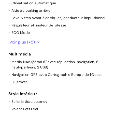
Climatisation automatique
Aide au parking arrière
Lève-vitres avant électriques, conducteur impulsionnel
Régulateur et limiteur de vitesse
ECO Mode
Indicateur de changement de vitesse
Voir plus (+5)
Lunette arrière chauffante
Multimédia
Rétroviseurs extérieurs électriques dégivrants
Media NAV (écran 8'' avec réplication, navigation, 6
Lève-vitres AR électriques
haut-parleurs, 2 USB)
Airbag passager déconnectable
Navigation GPS avec Cartographie Europe de l'Ouest
Bluetooth
Style intérieur
Sellerie tissu Journey
Volant Soft Feel