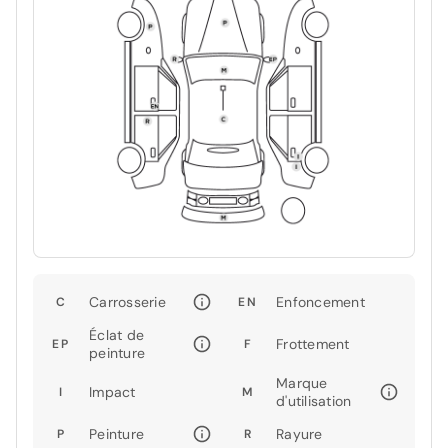
Carrosserie
Enfoncement
C
EN
Éclat de
Frottement
EP
F
peinture
Marque
Impact
I
M
d'utilisation
Peinture
Rayure
P
R