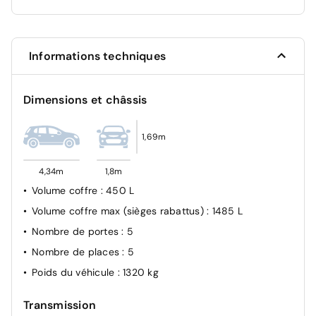
Assistance au freinage d'urgence (A.F.U.)
Système de fixation ISOFIX
Informations techniques
Allumage automatique des feux et des essuie-glaces
Système de détection de la pression des pneus
Dimensions et châssis
Camera de recul
Airbag frontal conducteur et passager
1,69m
4,34m
1,8m
Volume coffre
: 450 L
Volume coffre max (sièges rabattus)
: 1485 L
Nombre de portes
: 5
Nombre de places
: 5
Poids du véhicule
: 1320 kg
Transmission