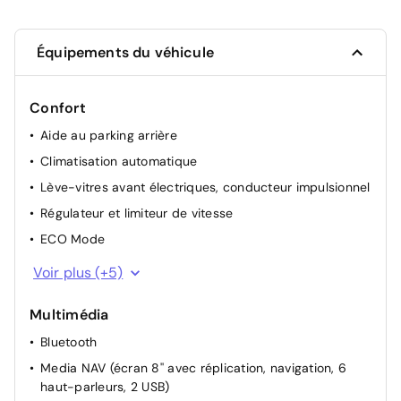
Équipements du véhicule
Confort
Aide au parking arrière
Climatisation automatique
Lève-vitres avant électriques, conducteur impulsionnel
Régulateur et limiteur de vitesse
ECO Mode
Indicateur de changement de vitesse
Voir plus (+5)
Lunette arrière chauffante
Multimédia
Rétroviseurs extérieurs électriques dégivrants
Bluetooth
Lève-vitres AR électriques
Media NAV (écran 8'' avec réplication, navigation, 6
Airbag passager déconnectable
haut-parleurs, 2 USB)