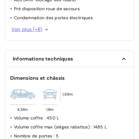
Pré disposition roue de secours
Condamnation des portes électriques
Détecteur d'angles morts
Voir plus (+8)
Système de contrôle de trajectoire (ESP) et aide au
démarrage en côte
Assistance au freinage d'urgence (A.F.U.)
Informations techniques
Camera de recul
Système de fixation ISOFIX
Dimensions et châssis
Allumage automatique des feux et des essuie-glaces
Système de détection de la pression des pneus
1,69m
Projecteurs antibrouillard
4,34m
1,8m
Volume coffre
: 450 L
Volume coffre max (sièges rabattus)
: 1485 L
Nombre de portes
: 5