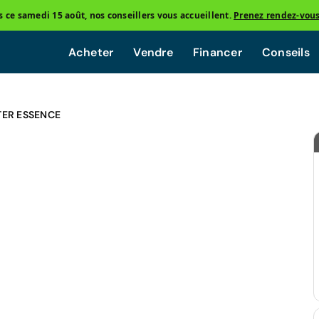
ce samedi 15 août, nos conseillers vous accueillent.
Prenez rendez-vou
Acheter
Vendre
Financer
Conseils
TER ESSENCE