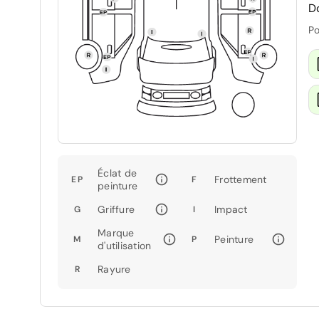
D
Po
Éclat de
Frottement
EP
F
peinture
Griffure
Impact
G
I
Marque
Peinture
M
P
d'utilisation
Rayure
R