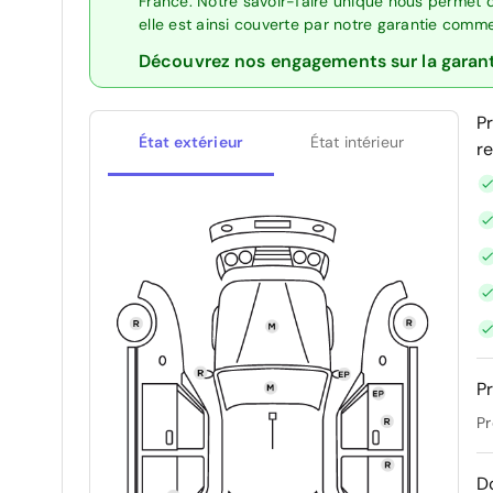
France. Notre savoir-faire unique nous permet 
elle est ainsi couverte par notre garantie comm
Découvrez nos engagements sur la garan
P
État extérieur
État intérieur
r
Pr
Pr
D