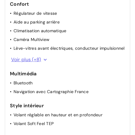
Confort
Régulateur de vitesse
Aide au parking arrière
Climatisation automatique
Caméra Multiview
Lève-vitres avant électriques, conducteur impulsionnel
ECO Mode
Voir plus (+8)
Indicateur de changement de vitesse
Multimédia
Sièges avant réglables en hauteur + mise en tablette
du siège passager
Bluetooth
Lunette arrière chauffante
Navigation avec Cartographie France
Rétroviseurs extérieurs à réglage électriques et
dégivrants
Style intérieur
Lève-vitres AR électriques
Volant réglable en hauteur et en profondeur
Airbag passager déconnectable
Volant Soft Feel TEP
Carte accès et démarrage mains libres