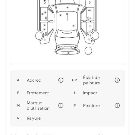
Éclat de
Accroc
A
EP
peinture
Frottement
Impact
F
I
Marque
Peinture
M
P
d'utilisation
Rayure
R