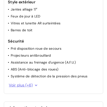
Style extérieur
Jantes alliage 17"
Feux de jour à LED
Vitres et lunette AR surteintées
Barres de toit
Sécurité
Pré disposition roue de secours
Projecteurs antibrouillard
Assistance au freinage d'urgence (A.F.U.)
ABS (Anti-blocage des roues)
Système de détection de la pression des pneus
Système de contrôle de trajectoire (ESP) et aide au
Voir plus (+6)
démarrage en côte
Allumage automatique des feux avec capteur de
lumière