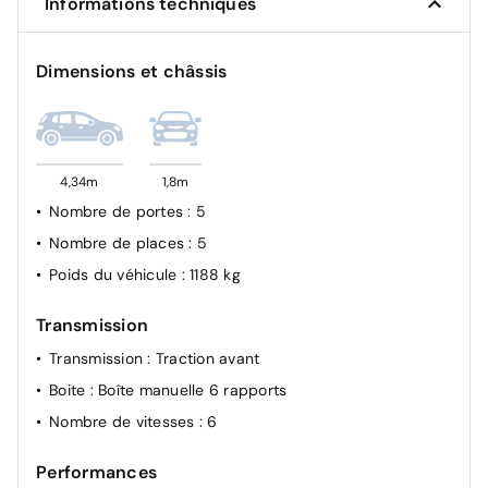
Détecteur d'angles morts
Informations techniques
Airbag frontal conducteur et passager
Système de fixation ISOFIX
Dimensions et châssis
Condamnation des portes électriques
4,34m
1,8m
Nombre de portes
: 5
Nombre de places
: 5
Poids du véhicule
: 1188 kg
Transmission
Transmission
: Traction avant
Boite
: Boîte manuelle 6 rapports
Nombre de vitesses
: 6
Performances