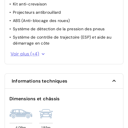
Kit anti-crevaison
Projecteurs antibrouillard
ABS (Anti-blocage des roues)
Système de détection de la pression des pneus
Système de contrôle de trajectoire (ESP) et aide au
démarrage en côte
Allumage automatique des feux et des essuie-glaces
Voir plus (+4)
Airbag frontal conducteur et passager
Système de fixation ISOFIX
Condamnation des portes électriques
Informations techniques
Dimensions et châssis
4,09m
1,85m