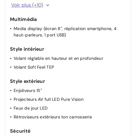
Indicateur de changement de vitesse
Voir plus (+10)
Sièges avant réglables en hauteur + mise en tablette
du siège passager
Multimédia
Banquette AR rabattable 1/3-2/3
Media display (écran 8'', réplication smartphone, 4
haut-parleurs, 1 port USB)
Lunette arrière chauffante
Rétroviseurs extérieurs à réglage électriques et
Style intérieur
dégivrants
Volant réglable en hauteur et en profondeur
Rétroviseur intérieur jour/nuit
Volant Soft Feel TEP
Lève-vitres AR électriques
Airbag passager déconnectable
Style extérieur
Condamnation des portes en roulant
Enjoliveurs 15"
Eclairage du coffre
Projecteurs AV full LED Pure Vision
Feux de jour LED
Rétroviseurs extérieurs ton carrosserie
Sécurité