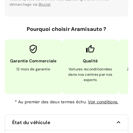
démarchage via
Bloctel
Pourquoi choisir Aramisauto ?
Garantie Commerciale
Qualité
12 mois de garantie
Voitures reconditionnées
Zér
dans nos centres par nos
m
experts
*
Au premier des deux termes échu.
Voir conditions.
État du véhicule