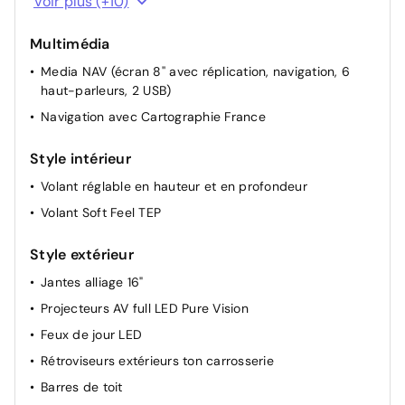
Voir plus (+10)
Sièges avant réglables en hauteur + mise en tablette
du siège passager
Multimédia
Banquette AR rabattable 1/3-2/3
Media NAV (écran 8'' avec réplication, navigation, 6
haut-parleurs, 2 USB)
Lunette arrière chauffante
Navigation avec Cartographie France
Rétroviseurs extérieurs à réglage électriques et
dégivrants
Style intérieur
Rétroviseur intérieur jour/nuit
Volant réglable en hauteur et en profondeur
Lève-vitres AR électriques
Volant Soft Feel TEP
Airbag passager déconnectable
Condamnation des portes en roulant
Style extérieur
Eclairage du coffre
Jantes alliage 16"
Projecteurs AV full LED Pure Vision
Feux de jour LED
Rétroviseurs extérieurs ton carrosserie
Barres de toit