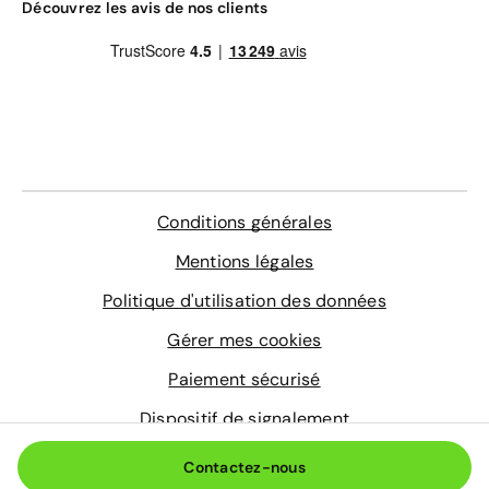
Gravage des vitres
Découvrez les avis de nos clients
4 sur-tapis sur mesure
Entretien de votre véhicule
Extension de garantie pièces et main d'œuvre
valable dans le réseau constructeur (Europe)
Assistance 0km, 24h/24 et 7j/7 (dépannage,
remorquage et véhicule de prêt)
En savoir plus
Conditions générales
Mentions légales
Politique d'utilisation des données
Gérer mes cookies
Paiement sécurisé
Dispositif de signalement
© 2026 Aramisauto.com
Contactez-nous