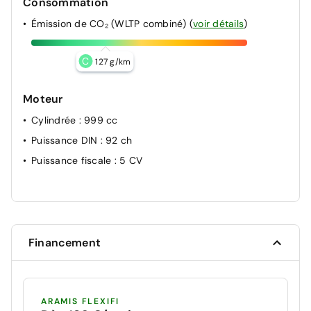
Consommation
Émission de CO₂ (WLTP combiné)
(
voir détails
)
C
127 g/km
Moteur
Cylindrée
: 999 cc
Puissance DIN
: 92 ch
Puissance fiscale
: 5 CV
Financement
ARAMIS FLEXIFI