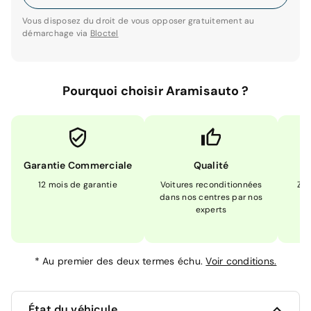
Vous disposez du droit de vous opposer gratuitement au
démarchage via
Bloctel
Pourquoi choisir Aramisauto ?
Garantie Commerciale
Qualité
12 mois de garantie
Voitures reconditionnées
Zér
dans nos centres par nos
m
experts
*
Au premier des deux termes échu.
Voir conditions.
État du véhicule