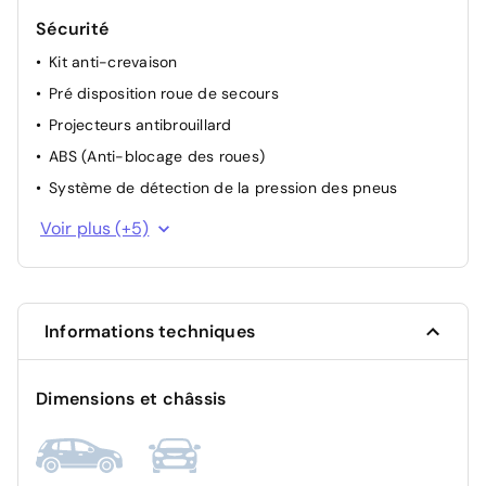
Sécurité
Kit anti-crevaison
Pré disposition roue de secours
Projecteurs antibrouillard
ABS (Anti-blocage des roues)
Système de détection de la pression des pneus
Système de contrôle de trajectoire (ESP) et aide au
Voir plus (+5)
démarrage en côte
Allumage automatique des feux et des essuie-glaces
Airbag frontal conducteur et passager
Informations techniques
Système de fixation ISOFIX
Condamnation des portes électriques
Dimensions et châssis