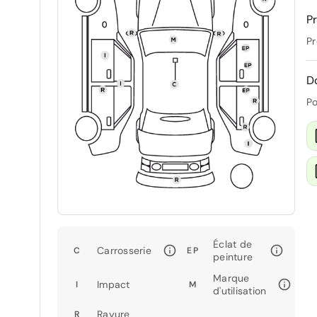
Pr
Pr
D
Po
Éclat de
Carrosserie
C
EP
peinture
Marque
Impact
I
M
d'utilisation
Rayure
R