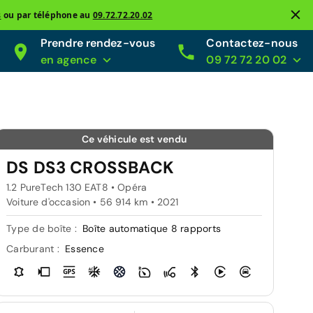
s
ou par téléphone au
09.72.72.20.02
Prendre rendez-vous
Contactez-nous
en agence
09 72 72 20 02
Ce véhicule est vendu
DS DS3 CROSSBACK
1.2 PureTech 130 EAT8 • Opéra
Voiture d'occasion • 56 914 km • 2021
Type de boîte :
Boîte automatique 8 rapports
Carburant :
Essence