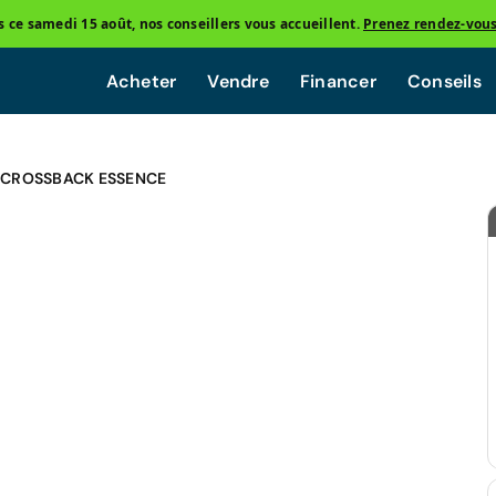
ce samedi 15 août, nos conseillers vous accueillent.
Prenez rendez-vou
Acheter
Vendre
Financer
Conseils
 CROSSBACK ESSENCE