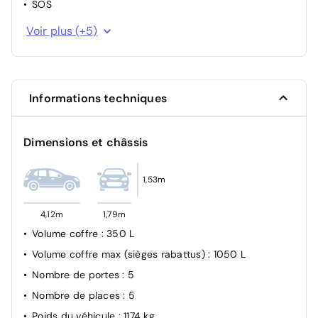
SOS
Contrôle dynamique de stabilité (ESP) avec
Voir plus (+5)
antipatinage des roues (ASR)
Détection de sous-gonflage
Fixations ISOFIX à la place passager AV et aux places
latérales AR
Informations techniques
Airbags frontaux (passager déconnectable), latéraux
AV et AR, rideaux AV et AR
Dimensions et châssis
ABS, AFU, ESP, REF
1,53m
4,12m
1,79m
Volume coffre
: 350 L
Volume coffre max (sièges rabattus)
: 1050 L
Nombre de portes
: 5
Nombre de places
: 5
Poids du véhicule
: 1174 kg