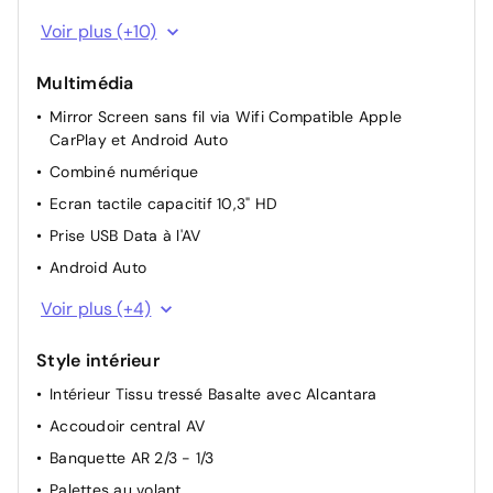
Rétroviseurs extérieurs électriques, dégivrants et
Voir plus (+10)
rabattables électriquement
Démarrage mains-libres
Multimédia
Lève-vitres AV et AR électriques et séquentiels
Mirror Screen sans fil via Wifi Compatible Apple
Antipincement côté conducteur et sécurité enfant
CarPlay et Android Auto
Reconnaissance des panneaux de signalisation et
Combiné numérique
préconisation
Ecran tactile capacitif 10,3" HD
Sélecteur de mode de conduite
Prise USB Data à l'AV
Réhausse manuelle de siège conducteur
Android Auto
Volant réglable en hauteur et profondeur
Apple Car Play
Voir plus (+4)
Frein de stationnement électrique automatique
Bluetooth
Lunette AR dégivrante
Style intérieur
Radio numérique terrestre (DAB)
Pare-brise teinté et acoustique
Intérieur Tissu tressé Basalte avec Alcantara
Ordinateur de bord
Accoudoir central AV
Banquette AR 2/3 - 1/3
Palettes au volant