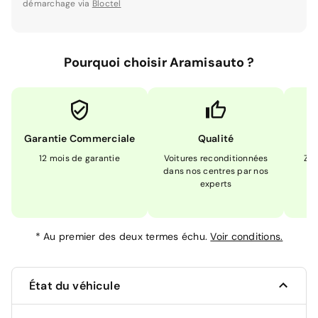
démarchage via
Bloctel
Pourquoi choisir Aramisauto ?
Garantie Commerciale
Qualité
12 mois de garantie
Voitures reconditionnées
Zér
dans nos centres par nos
m
experts
*
Au premier des deux termes échu.
Voir conditions.
État du véhicule