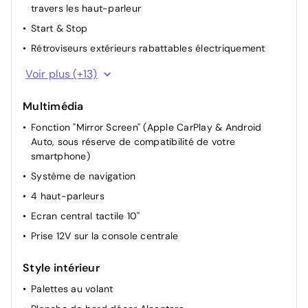
travers les haut-parleur
Start & Stop
Rétroviseurs extérieurs rabattables électriquement
Rétroviseurs extérieurs chauffants électriques
Voir plus (+13)
Rétroviseurs extérieurs électriques et dégivrants
Multimédia
Démarrage mains libres
Fonction "Mirror Screen" (Apple CarPlay & Android
Appui-tête AV réglable 4 voies
Auto, sous réserve de compatibilité de votre
Siège passager réglable en hauteur
smartphone)
Siège conducteur avec réglage manuel en hauteur
Système de navigation
Siège passager à réglage mécanique
4 haut-parleurs
Siège conducteur avec réglage lombaire
Ecran central tactile 10"
Dossier inclinable maintien lombaire passager
Prise 12V sur la console centrale
Projecteurs réglables manuellement
Style intérieur
Visiopark 1 : Caméra de recul avec restitution sur
l'écran tactile d'une vue arrière 180°, et d'une vue de
Palettes au volant
dessus de l'environnement arrière du véhicule