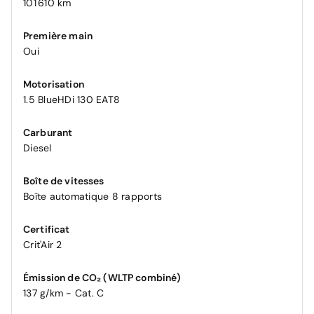
101 610 km
Première main
Oui
Motorisation
1.5 BlueHDi 130 EAT8
Carburant
Diesel
Boîte de vitesses
Boîte automatique 8 rapports
Certificat
Crit'Air 2
Émission de CO₂ (WLTP combiné)
137 g/km - Cat. C