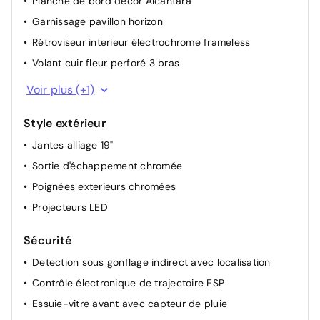
Planche de bord décor Alcantara
Aide au stationnement AV + AR
Garnissage pavillon horizon
Allumage automatique des feux de croisement
Rétroviseur interieur électrochrome frameless
Volant cuir fleur perforé 3 bras
Accoudoir central AR
Voir plus (+1)
Style extérieur
Jantes alliage 19"
Sortie d'échappement chromée
Poignées exterieurs chromées
Projecteurs LED
Sécurité
Detection sous gonflage indirect avec localisation
Contrôle électronique de trajectoire ESP
Essuie-vitre avant avec capteur de pluie