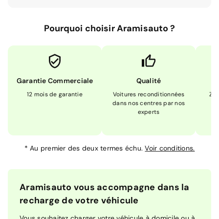
Pourquoi choisir Aramisauto ?
Garantie Commerciale
Qualité
12 mois de garantie
Voitures reconditionnées
Zér
dans nos centres par nos
m
experts
*
Au premier des deux termes échu.
Voir conditions.
Aramisauto vous accompagne dans la
recharge de votre véhicule
Vous souhaitez charger votre véhicule à domicile ou à