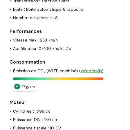
Transmission
: Traction avant
Boite
: Boîte automatique 8 rapports
Nombre de vitesses
: 8
Performances
Vitesse max
: 233 km/h
Accélération 0-100 km/h
: 7 s
Consommation
Émission de CO₂ (WLTP combiné)
(
voir détails
)
A
27 g/km
Moteur
Cylindrée
: 1598 cc
Puissance DIN
: 180 ch
Puissance fiscale
: 10 CV