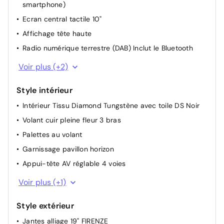
smartphone)
Siège conducteur avec réglage lombaire
Ecran central tactile 10"
Driver Sport Pack
Affichage tête haute
Dossier inclinable maintien lombaire passager
Radio numérique terrestre (DAB) Inclut le Bluetooth
Siège passager réglable en hauteur
6 haut-parleurs
Rétroviseurs extérieurs chauffants électriques
Voir plus (+2)
Prise 12V sur la console centrale
Rétroviseurs extérieurs électriques et dégivrants
Style intérieur
Chargeur embarqué 7,4kW (correspond à un chargeur
mais pas un câble, permettant au véhicule de
Intérieur Tissu Diamond Tungstène avec toile DS Noir
supporter une charge rapide compatible aux bornes
Volant cuir pleine fleur 3 bras
publiques et domiciles)
Palettes au volant
Siège conducteur avec réglage manuel en hauteur
Garnissage pavillon horizon
Projecteurs réglables manuellement
Appui-tête AV réglable 4 voies
Direction électrique Assist double pignon high power
Accoudoir central AR
Voir plus (+1)
Câble de recharge pour prise domestique
Volant réglable en hauteur et profondeur
Style extérieur
Pare-brise teinté acoustique
Jantes alliage 19" FIRENZE