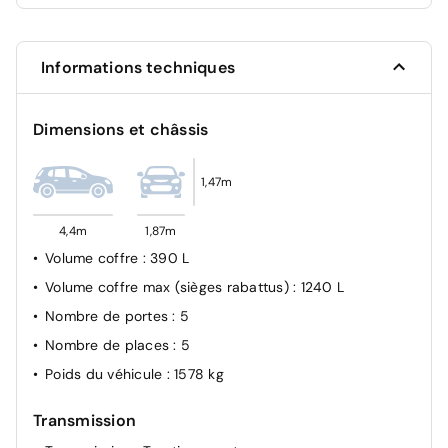
Freinage multi-collision
SOS
Informations techniques
Detection sous gonflage indirect avec localisation
Contrôle électronique de trajectoire ESP
Dimensions et châssis
Verrouillage automatique des ouvrants en roulant
2 Fixations ISOFIX + Top tether intégrées aux sièges AR
1,47m
pour ancrage de sièges enfant
Airbag passager avant déconnectable manuellement
4,4m
1,87m
Kit anti-crevaison
Volume coffre
: 390 L
Volume coffre max (sièges rabattus)
: 1240 L
Nombre de portes
: 5
Nombre de places
: 5
Poids du véhicule
: 1578 kg
Transmission