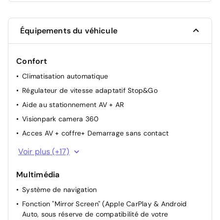
Équipements du véhicule
Confort
Climatisation automatique
Régulateur de vitesse adaptatif Stop&Go
Aide au stationnement AV + AR
Visionpark camera 360
Acces AV + coffre+ Demarrage sans contact
Rétroviseurs extérieurs électriques, et rabattables
Voir plus (+17)
électriquement
Rétroviseur interieur électrochrome frameless
Multimédia
Reconnaissance des panneaux de vitesse et
Système de navigation
préconisation
Fonction "Mirror Screen" (Apple CarPlay & Android
Siège passager à réglage mécanique
Auto, sous réserve de compatibilité de votre