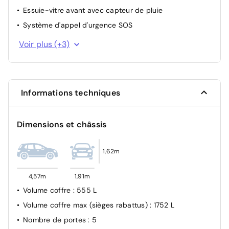
Essuie-vitre avant avec capteur de pluie
Système d'appel d'urgence SOS
Airbags Frontaux avant, latéraux avant et rideaux
Voir plus (+3)
Airbag passager avant déconnectable manuellement
Verrouillage automatique des ouvrants en roulant
Informations techniques
Dimensions et châssis
1,62m
4,57m
1,91m
Volume coffre
: 555 L
Volume coffre max (sièges rabattus)
: 1752 L
Nombre de portes
: 5