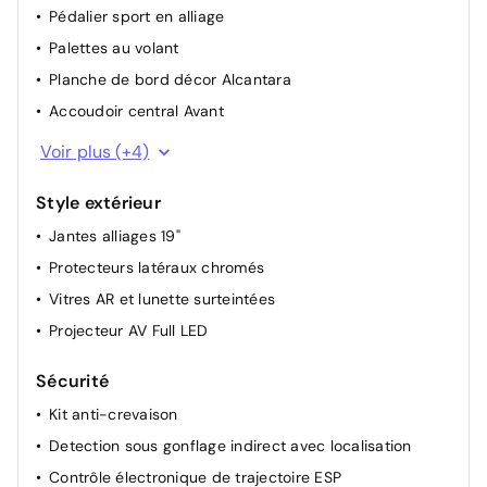
Pédalier sport en alliage
Palettes au volant
Planche de bord décor Alcantara
Accoudoir central Avant
Pédalier et repose-pied aluminium
Voir plus (+4)
Rétroviseur interieur électrochrome frameless
Style extérieur
Pommeau de vitesse en cuir
Jantes alliages 19"
Volant cuir
Protecteurs latéraux chromés
Vitres AR et lunette surteintées
Projecteur AV Full LED
Sécurité
Kit anti-crevaison
Detection sous gonflage indirect avec localisation
Contrôle électronique de trajectoire ESP