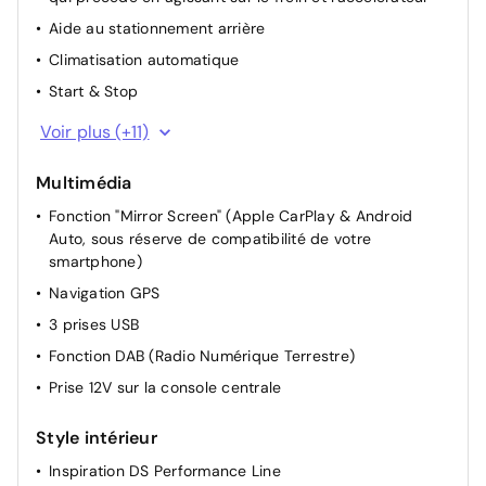
Aide au stationnement arrière
Climatisation automatique
Start & Stop
Direction Assistée électrique
Voir plus (+11)
Rétroviseurs extérieurs rabattables électriquement
Multimédia
Appui-tête AR réglable
Fonction "Mirror Screen" (Apple CarPlay & Android
Accoudoir central AR
Auto, sous réserve de compatibilité de votre
Siège passager réglable en hauteur
smartphone)
Siège conducteur avec réglage manuel en hauteur
Navigation GPS
Siège passager à réglage mécanique
3 prises USB
Siège conducteur avec réglages lombaires électriques
Fonction DAB (Radio Numérique Terrestre)
Sièges AV chauffants
Prise 12V sur la console centrale
Réglage automatique des feux
Style intérieur
Allumage automatique des feux de croisement +
Commutation automatique des feux de route / feux de
Inspiration DS Performance Line
croisement