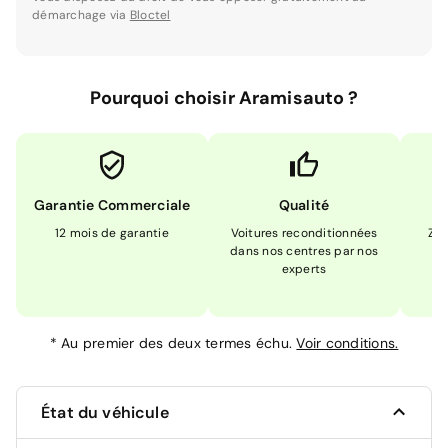
démarchage via
Bloctel
Pourquoi choisir Aramisauto ?
Garantie Commerciale
Qualité
12 mois de garantie
Voitures reconditionnées
Zér
dans nos centres par nos
m
experts
*
Au premier des deux termes échu.
Voir conditions.
État du véhicule