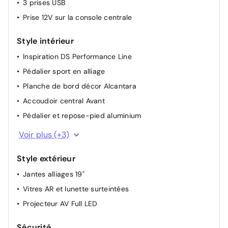
3 prises USB
Réglage automatique des feux
Prise 12V sur la console centrale
Allumage automatique des feux de croisement +
Commutation automatique des feux de route / feux de
Style intérieur
croisement
Inspiration DS Performance Line
Pédalier sport en alliage
Planche de bord décor Alcantara
Accoudoir central Avant
Pédalier et repose-pied aluminium
Rétroviseur interieur électrochrome frameless
Voir plus (+3)
Pommeau de vitesse en cuir
Style extérieur
Volant cuir
Jantes alliages 19"
Vitres AR et lunette surteintées
Projecteur AV Full LED
Sécurité