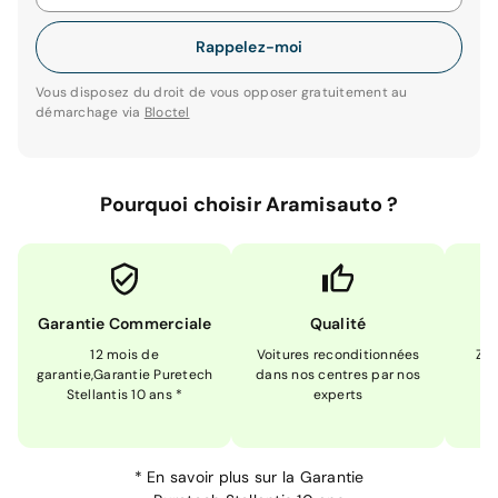
Rappelez-moi
Vous disposez du droit de vous opposer gratuitement au
démarchage via
Bloctel
Pourquoi choisir Aramisauto ?
Garantie Commerciale
Qualité
12 mois de
Voitures reconditionnées
Zér
garantie,Garantie Puretech
dans nos centres par nos
m
Stellantis 10 ans *
experts
*
En savoir plus sur la
Garantie