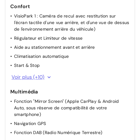
Confort
VisioPark 1 : Caméra de recul avec restitution sur
l'écran tactile d'une vue arrière, et d'une vue de dessus
de l'environnement arrière du véhicule)
Régulateur et Limiteur de vitesse
Aide au stationnement avant et arrière
Climatisation automatique
Start & Stop
Direction Assistée électrique
Voir plus (+10)
Rétroviseurs extérieurs rabattables électriquement
Multimédia
Appui-tête AR réglable
Fonction "Mirror Screen" (Apple CarPlay & Android
Accoudoir central AR
Auto, sous réserve de compatibilité de votre
Siège passager réglable en hauteur
smartphone)
Siège conducteur avec réglage manuel en hauteur
Navigation GPS
Siège passager à réglage mécanique
Fonction DAB (Radio Numérique Terrestre)
Siège conducteur avec réglages lombaires électriques