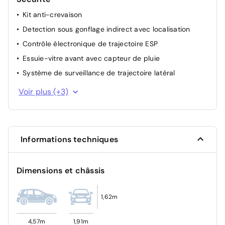
Kit anti-crevaison
Detection sous gonflage indirect avec localisation
Contrôle électronique de trajectoire ESP
Essuie-vitre avant avec capteur de pluie
Système de surveillance de trajectoire latéral
Airbag passager avant déconnectable manuellement
Voir plus (+3)
Verrouillage automatique des ouvrants en roulant
Système d'appel d'urgence SOS
Informations techniques
Dimensions et châssis
1,62m
4,57m
1,91m