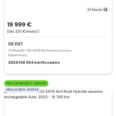
24 heures
19 999 €
Dès 201 €/mois
DS DS7
1.5 BlueHDi 130 EAT8
•
Performance Line +
Diesel
•
Auto.
2023
•
126 554 km
•
Occasion
PRIX EN BAISSE (-1000 €)
MEILLEURES VENTES