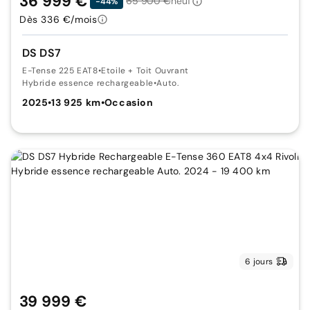
36 999 €
65 900 €
neuf
-44%
Dès 336 €/mois
DS DS7
E-Tense 225 EAT8
•
Etoile + Toit Ouvrant
Hybride essence rechargeable
•
Auto.
2025
•
13 925 km
•
Occasion
6 jours
39 999 €