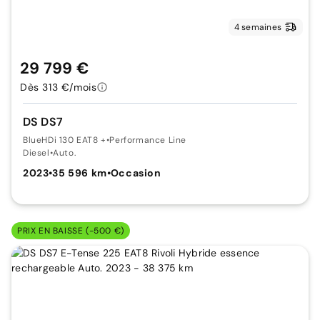
4 semaines
29 799 €
Dès 313 €/mois
DS DS7
BlueHDi 130 EAT8 +
•
Performance Line
Diesel
•
Auto.
2023
•
35 596 km
•
Occasion
PRIX EN BAISSE (-500 €)