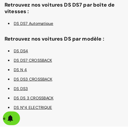
Retrouvez nos voitures DS DS7 par boîte de
vitesses :
DS DS7 Automatique
Retrouvez nos voitures DS par modèle :
DS DS4
DS DS7 CROSSBACK
DS N 4
DS DS3 CROSSBACK
DS DS3
DS DS 3 CROSSBACK
DS N°4 ELECTRIQUE
alerte