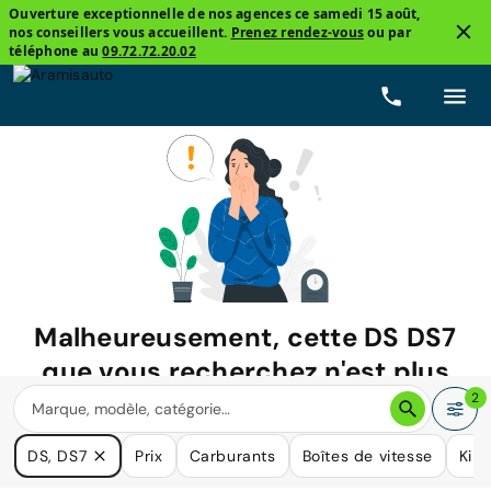
Ouverture exceptionnelle de nos agences ce samedi 15 août,
nos conseillers vous accueillent.
Prenez rendez-vous
ou par
téléphone au
09.72.72.20.02
Malheureusement, cette
DS DS7
que vous recherchez n'est plus
disponible.
2
Nous avons de nombreuses voitures qui pourraient répondre
DS, DS7
Prix
Carburants
Boîtes de vitesse
Kil
à vos besoins.