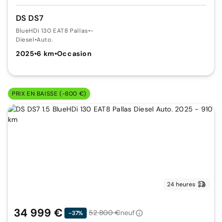
DS DS7
BlueHDi 130 EAT8 Pallas
•
-
Diesel
•
Auto.
2025
•
6 km
•
Occasion
PRIX EN BAISSE (-800 €)
24 heures
34 999 €
52 800 €
neuf
-37%