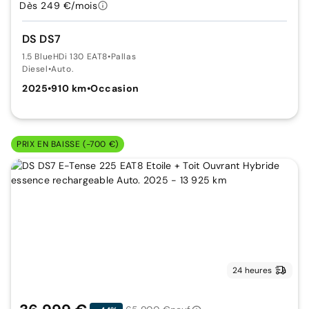
Dès 249 €/mois
DS DS7
1.5 BlueHDi 130 EAT8
•
Pallas
Diesel
•
Auto.
2025
•
910 km
•
Occasion
PRIX EN BAISSE (-700 €)
24 heures