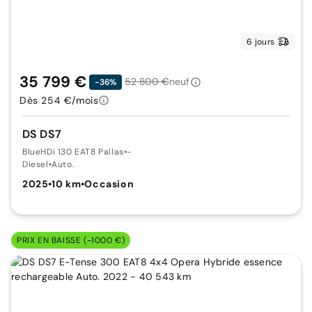
6 jours
35 799 €
52 800 €
neuf
-36%
Dès 254 €/mois
DS DS7
BlueHDi 130 EAT8 Pallas
•
-
Diesel
•
Auto.
2025
•
10 km
•
Occasion
PRIX EN BAISSE (-1000 €)