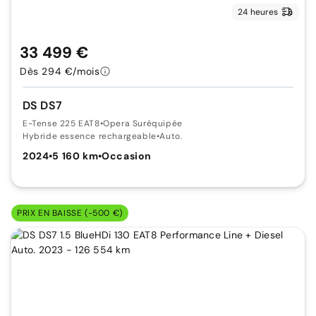
24 heures
33 499 €
Dès 294 €/mois
DS DS7
E-Tense 225 EAT8
•
Opera Suréquipée
Hybride essence rechargeable
•
Auto.
2024
•
5 160 km
•
Occasion
PRIX EN BAISSE (-500 €)