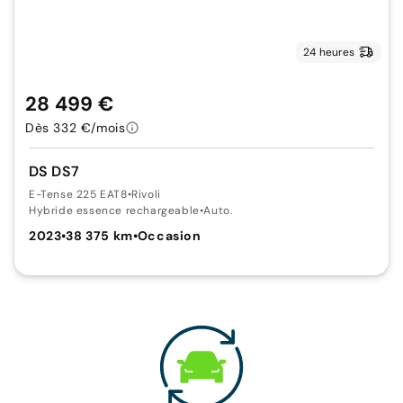
24 heures
28 499 €
Dès 332 €/mois
DS DS7
E-Tense 225 EAT8
•
Rivoli
Hybride essence rechargeable
•
Auto.
2023
•
38 375 km
•
Occasion