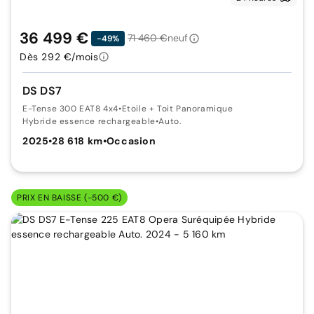
36 499 €
71 460 €
neuf
-49%
Dès 292 €/mois
DS DS7
E-Tense 300 EAT8 4x4
•
Etoile + Toit Panoramique
Hybride essence rechargeable
•
Auto.
2025
•
28 618 km
•
Occasion
PRIX EN BAISSE (-500 €)