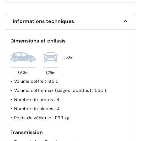
Frein de parking électrique
Feux de jour à LED
Informations techniques
Capteur de pluie et luminosité
Dimensions et châssis
1,53m
3,63m
1,75m
Volume coffre
: 185 L
Volume coffre max (sièges rabattus)
: 550 L
Nombre de portes
: 4
Nombre de places
: 4
Poids du véhicule
: 1199 kg
Transmission