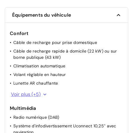
Équipements du véhicule
Confort
Câble de recharge pour prise domestique
Câble de recharge rapide à domicile (22 kW) ou sur
borne publique (43 kW)
Climatisation automatique
Volant réglable en hauteur
Lunette AR chauffante
Vitrage thermo-isolant
Voir plus (+5)
Rétroviseurs électriques et chauffants
Multimédia
Activation automatique phares (crépuscule/aube)
Radio numérique (DAB)
Direction assistée électrique
Système d'infodivertissement Uconnect 10,25'‘ avec
Colonne de direction inclinable
navigation