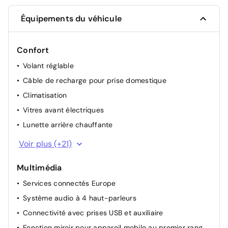
Équipements du véhicule
Confort
Volant réglable
Câble de recharge pour prise domestique
Climatisation
Vitres avant électriques
Lunette arrière chauffante
Vitrage athermique
Voir plus (+21)
Rétroviseurs extérieurs électriques et dégivrants
Multimédia
Capteur de luminosité
Services connectés Europe
Essuie-glace arrière
Système audio à 4 haut-parleurs
Direction assistée électrique
Connectivité avec prises USB et auxiliaire
Pare-brise chauffant au niveau des essuie-glaces
Fonction miroir pour appareil mobile au premier rang