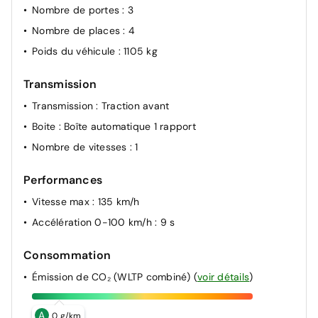
Temporisation d’extinction des phares
Nombre de portes
: 3
Phares halogènes blancs
Nombre de places
: 4
Feux de jour à LED
Poids du véhicule
: 1105 kg
Feux antibrouillard arrière
Transmission
Appel d’urgence eCall
Transmission
: Traction avant
Reconnaissance des panneaux de signalisation
Boite
: Boîte automatique 1 rapport
Kit anti-crevaison
Nombre de vitesses
: 1
Performances
Vitesse max
: 135 km/h
Accélération 0-100 km/h
: 9 s
Consommation
Émission de CO₂ (WLTP combiné)
(
voir détails
)
A
0 g/km