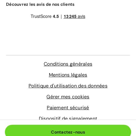
Gravage des vitres
Découvrez les avis de nos clients
4 sur-tapis sur mesure
Entretien de votre véhicule
Extension de garantie pièces et main d'œuvre
valable dans le réseau constructeur (Europe)
Assistance 0km, 24h/24 et 7j/7 (dépannage,
remorquage et véhicule de prêt)
En savoir plus
Conditions générales
Mentions légales
Politique d'utilisation des données
Gérer mes cookies
Paiement sécurisé
Dispositif de signalement
© 2026 Aramisauto.com
Contactez-nous