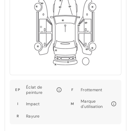
Éclat de
Frottement
EP
F
peinture
Marque
Impact
I
M
d'utilisation
Rayure
R