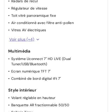
Radars de recul
Régulateur de vitesse
Toit vitré panoramique fixe
Air conditionné avec filtre anti-pollen
Vitres AV électriques
Rétroviseurs électriques et indicateur de temperature
Voir plus (+4)
extérieure
Limiteur de vitesse
Multimédia
Rétroviseurs extérieurs électriques
Système Uconnect 7" HD LIVE (Dual
Tuner/USB/Bluetooth)
Pack Confort: Siège conducteur réglable en hauteur
Ecran numérique TFT 7"
Combiné de bord digital tft 7"
Style intérieur
Volant réglable en hauteur
Banquette AR fractionnable 50/50