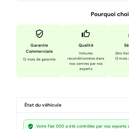
Pourquoi choi
Garantie
Qualité
Sé
Commerciale
Voitures
Zéro fra
reconditionnées dans
12 mois
12 mois de garantie
nos centres par nos
experts
État du véhicule
Votre Fiat 500 a été contrôlée par nos experts