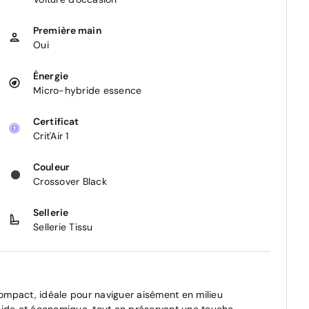
Première main
Oui
Énergie
Micro-hybride essence
Certificat
Crit'Air 1
Couleur
Crossover Black
Sellerie
Sellerie Tissu
ompact, idéale pour naviguer aisément en milieu
uide et économique, tout en préservant une touche