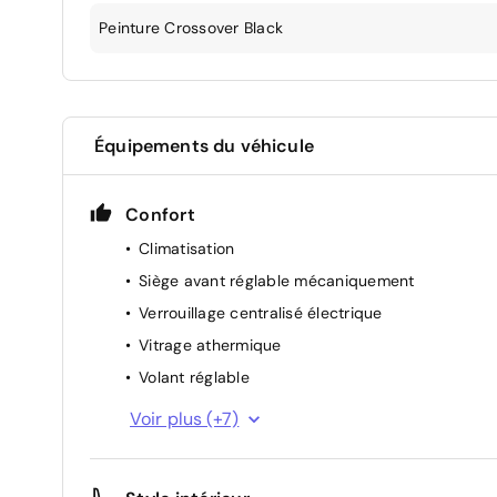
Peinture Crossover Black
Équipements du véhicule
Confort
Climatisation
Siège avant réglable mécaniquement
Verrouillage centralisé électrique
Vitrage athermique
Volant réglable
Toit panoramique
Voir plus (+7)
Rétroviseurs extérieurs électriques
Vitres avant électriques