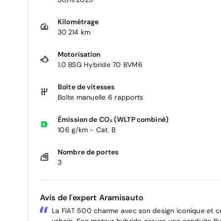
Kilométrage
30 214 km
Motorisation
1.0 BSG Hybride 70 BVM6
Boîte de vitesses
Boîte manuelle 6 rapports
Émission de CO₂ (WLTP combiné)
106 g/km - Cat. B
Nombre de portes
3
Avis de l'expert Aramisauto
La FIAT 500 charme avec son design iconique et c
urbain. Son moteur hybride assure une conduite fl