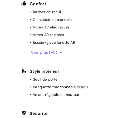
Confort
Radars de recul
Climatisation manuelle
Vitres AV électriques
Vitres AR teintées
Essuie-glace lunette AR
Direction assistée électrique
Voir plus (+5)
Stop/start
Siège AV réglable manuellement
Style intérieur
Prise électrique 12V
Seuil de porte
Fenêtre AR chauffée
Banquette fractionnable 50/50
Volant réglable en hauteur
Sécurité