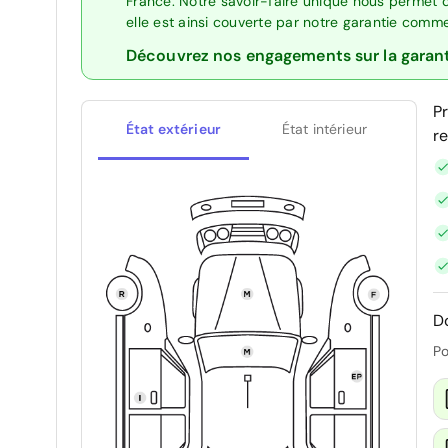
France. Notre savoir-faire unique nous permet 
elle est ainsi couverte par notre garantie comm
Découvrez nos engagements sur la garan
P
État extérieur
État intérieur
r
D
Po