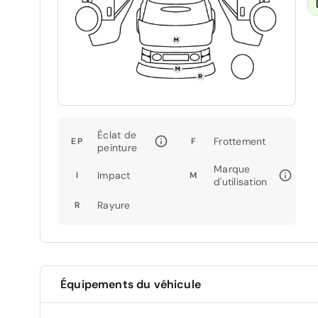
Éclat de
Frottement
EP
F
peinture
Marque
Impact
I
M
d'utilisation
Rayure
R
Équipements du véhicule