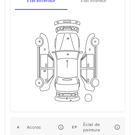
État extérieur
État intérieur
Éclat de
Accroc
A
EP
peinture