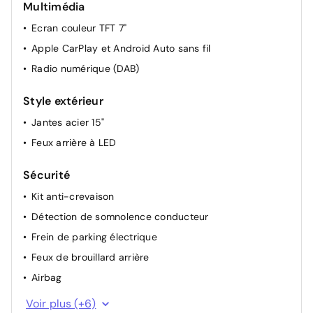
Multimédia
Activation automatique phares (crépuscule/aube)
Ecran couleur TFT 7"
Direction assistée électrique
Apple CarPlay et Android Auto sans fil
Colonne de direction inclinable
Radio numérique (DAB)
Style extérieur
Jantes acier 15"
Feux arrière à LED
Sécurité
Kit anti-crevaison
Détection de somnolence conducteur
Frein de parking électrique
Feux de brouillard arrière
Airbag
Régulateur de vitesse
Voir plus (+6)