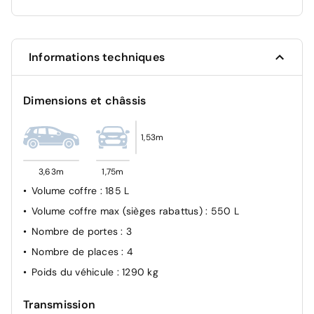
Reconnaissance des panneaux de signalisation
Feux de jour à LED
Capteur de pluie et luminosité
Informations techniques
Appel d'urgence
Système de surveillance de la pression des pneus
Dimensions et châssis
1,53m
3,63m
1,75m
Volume coffre
: 185 L
Volume coffre max (sièges rabattus)
: 550 L
Nombre de portes
: 3
Nombre de places
: 4
Poids du véhicule
: 1290 kg
Transmission