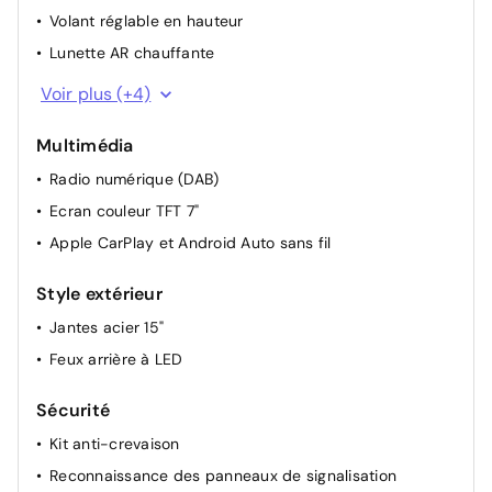
Volant réglable en hauteur
Lunette AR chauffante
Vitrage thermo-isolant
Voir plus (+4)
Activation automatique phares (crépuscule/aube)
Multimédia
Direction assistée électrique
Radio numérique (DAB)
Colonne de direction inclinable
Ecran couleur TFT 7"
Apple CarPlay et Android Auto sans fil
Style extérieur
Jantes acier 15"
Feux arrière à LED
Sécurité
Kit anti-crevaison
Reconnaissance des panneaux de signalisation