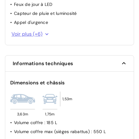
Feux de jour à LED
Capteur de pluie et luminosité
Appel d'urgence
Système de surveillance de la pression des pneus
Voir plus (+6)
Détection de somnolence conducteur
Frein de parking électrique
Feux de brouillard arrière
Informations techniques
Airbag
Régulateur de vitesse
Dimensions et châssis
1,53m
3,63m
1,75m
Volume coffre
: 185 L
Volume coffre max (sièges rabattus)
: 550 L