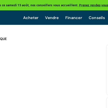
ce samedi 15 août, nos conseillers vous accueillent.
Prenez rendez-vou
Acheter
Vendre
Financer
Conseils
IQUE