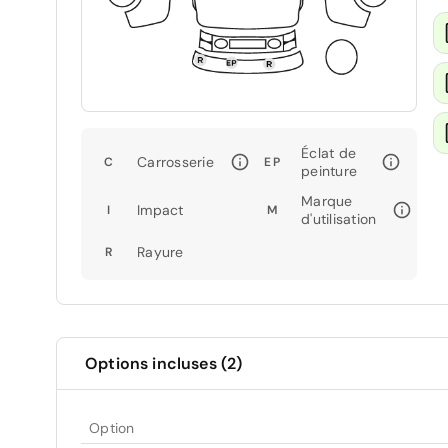
Éclat de
Carrosserie
C
EP
peinture
Marque
Impact
I
M
d'utilisation
Rayure
R
Options incluses (2)
Option