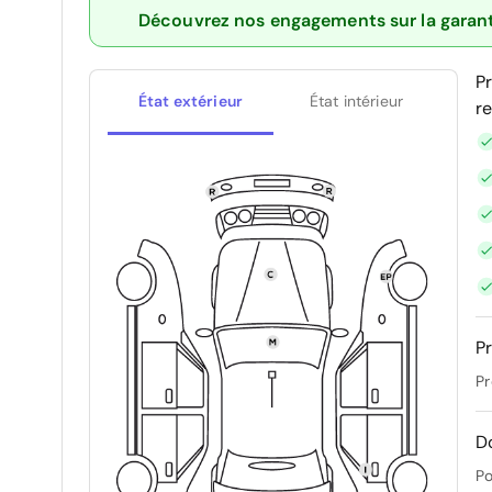
Découvrez nos engagements sur la garan
P
État extérieur
État intérieur
r
Pr
Pr
D
Po