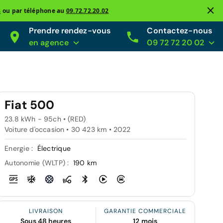
s
ou par téléphone au
09.72.72.20.02
Prendre rendez-vous
Contactez-nous
en agence
09 72 72 20 02
Fiat 500
23.8 kWh - 95ch • (RED)
Voiture d'occasion • 30 423 km • 2022
Energie :
Électrique
Autonomie (WLTP) :
190 km
LIVRAISON
GARANTIE COMMERCIALE
Sous 48 heures
12 mois