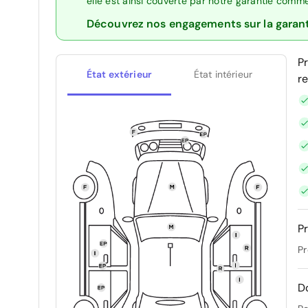
elle est ainsi couverte par notre garantie comm
Découvrez nos engagements sur la garan
P
État extérieur
État intérieur
r
Pr
Pr
D