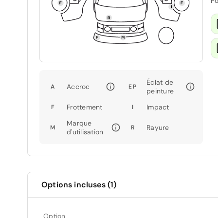
Po
Éclat de
Accroc
A
EP
peinture
Frottement
Impact
F
I
Marque
Rayure
M
R
d'utilisation
Options incluses (1)
Option