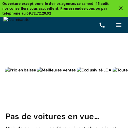
Ouverture exceptionnelle de nos agences ce samedi 15 août,
nos conseillers vous accueillent.
Prenez rendez-vous
ou par
3
téléphone au
09.72.72.20.02
Fiat, 500X
Mirror
Prix
Carburants
Boîtes de
Pas de voitures en vue…