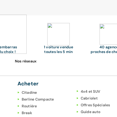
'embarras
1 voiture vendue
40 agenc
du choix !
toutes les 5 min
proches de ch
Nos réseaux
Acheter
4x4 et SUV
Citadine
Cabriolet
Berline Compacte
Offres Spéciales
Routière
Guide auto
Break