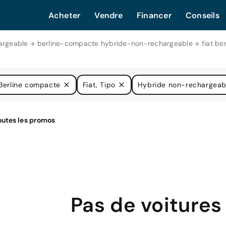
Acheter
Vendre
Financer
Conseils
argeable
berline-compacte hybride-non-rechargeable
fiat b
Berline compacte
Fiat, Tipo
Hybride non-rechargeab
Pas de voitures