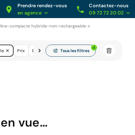
Prendre rendez-vous
Contactez-nous
en agence
09 72 72 20 02
erline-compacte hybride-non-rechargeable
4
Tous les filtres
le
Prix
Boîtes de vitesse
Kilométrage
 en vue…