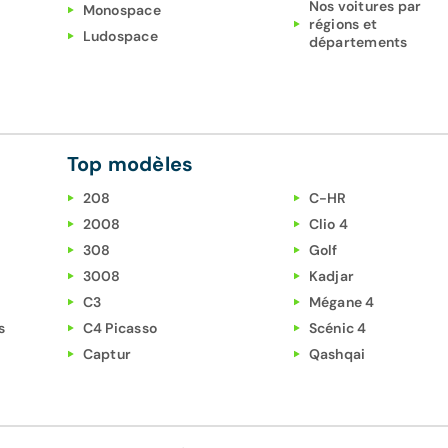
Nos voitures par
Monospace
régions et
Ludospace
départements
Top modèles
208
C-HR
2008
Clio 4
308
Golf
3008
Kadjar
C3
Mégane 4
s
C4 Picasso
Scénic 4
Captur
Qashqai