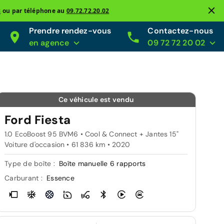
s
ou par téléphone au
09.72.72.20.02
Prendre rendez-vous
Contactez-nous
en agence
09 72 72 20 02
Ce véhicule est vendu
Ford Fiesta
1.0 EcoBoost 95 BVM6 • Cool & Connect + Jantes 15"
Voiture d'occasion • 61 836 km • 2020
Type de boîte :
Boîte manuelle 6 rapports
Carburant :
Essence