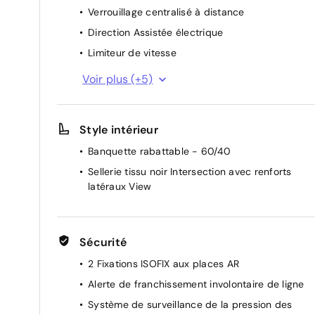
Verrouillage centralisé à distance
Direction Assistée électrique
Limiteur de vitesse
Vitres AV électriques à impulsion haut/bas
Voir plus (+5)
Aide au démarrage en côte
Rétroviseurs extérieurs dégivrants, réglables
Style intérieur
électriquement
Caméra de recul
Banquette rabattable - 60/40
Radar arriere
Sellerie tissu noir Intersection avec renforts
latéraux View
Sécurité
2 Fixations ISOFIX aux places AR
Alerte de franchissement involontaire de ligne
Système de surveillance de la pression des