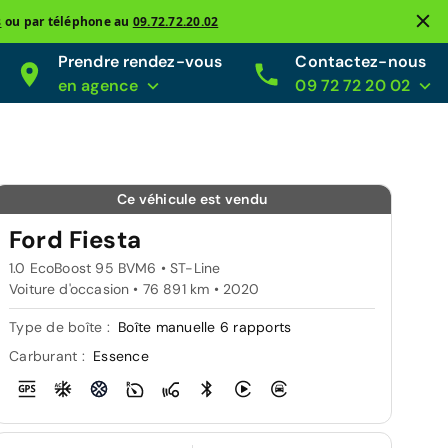
s
ou par téléphone au
09.72.72.20.02
Prendre rendez-vous
Contactez-nous
en agence
09 72 72 20 02
Ce véhicule est vendu
Ford Fiesta
1.0 EcoBoost 95 BVM6 • ST-Line
Voiture d'occasion • 76 891 km • 2020
Type de boîte :
Boîte manuelle 6 rapports
Carburant :
Essence