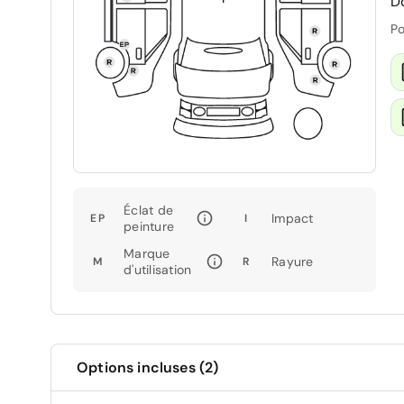
D
Po
Éclat de
Impact
EP
I
peinture
Marque
Rayure
M
R
d'utilisation
Options incluses (2)