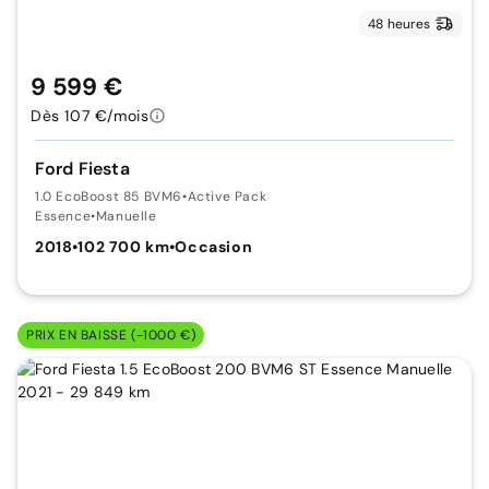
48 heures
9 599 €
Dès 107 €/mois
Ford Fiesta
1.0 EcoBoost 85 BVM6
•
Active Pack
Essence
•
Manuelle
2018
•
102 700 km
•
Occasion
PRIX EN BAISSE (-1000 €)