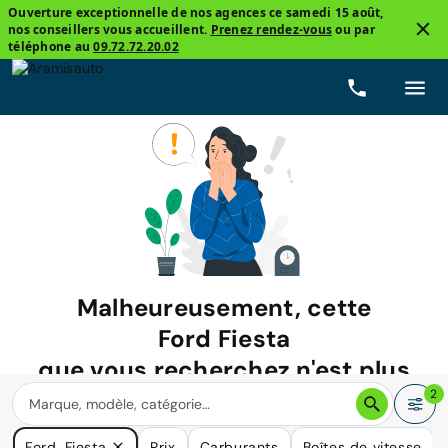
Ouverture exceptionnelle de nos agences ce samedi 15 août,
nos conseillers vous accueillent.
Prenez rendez-vous
ou par
téléphone au
09.72.72.20.02
Malheureusement, cette
Ford Fiesta
que vous recherchez n'est plus
disponible.
2
Nous avons de nombreuses voitures qui pourraient répondre
Ford, Fiesta
Prix
Carburants
Boîtes de vitesse