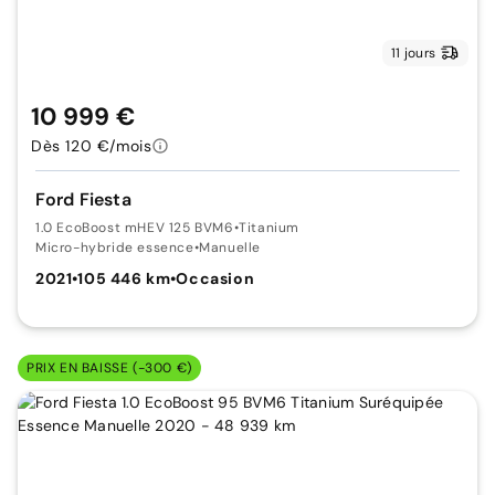
11 jours
10 999 €
Dès 120 €/mois
Ford Fiesta
1.0 EcoBoost mHEV 125 BVM6
•
Titanium
Micro-hybride essence
•
Manuelle
2021
•
105 446 km
•
Occasion
PRIX EN BAISSE (-300 €)