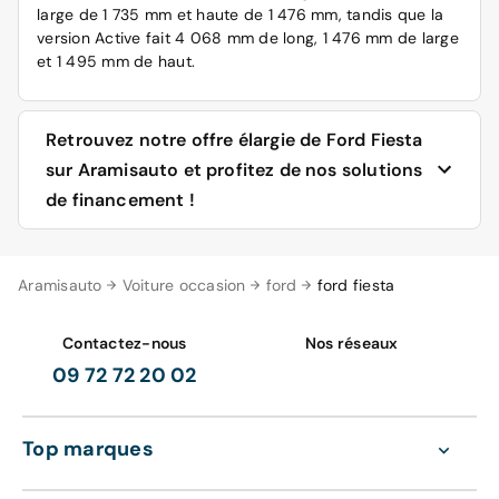
large de 1 735 mm et haute de 1 476 mm, tandis que la
version Active fait 4 068 mm de long, 1 476 mm de large
et 1 495 mm de haut.
Retrouvez notre offre élargie de Ford Fiesta
sur Aramisauto et profitez de nos solutions
de financement !
Le site d'Aramisauto vous propose un grand choix de
Aramisauto
Voiture occasion
ford
ford fiesta
voitures neuves
, à 0 km et des
voitures d'occasion
. Les
Ford Fiesta d'occasion, comme les autres marques sont
toujours reconditionnées avant d'être proposées à
Contactez-nous
Nos réseaux
l'achat. Faites votre
sélection parmi les modèles
09 72 72 20 02
proposés
selon les arrivages sur notre site. Vous avez à
votre disposition l'ensemble des caractéristiques les
plus exhaustives qui soient décrivant chaque voiture,
Top marques
photos à l'appui. Il vous est également possible
d'effectuer des comparaisons entre les différents