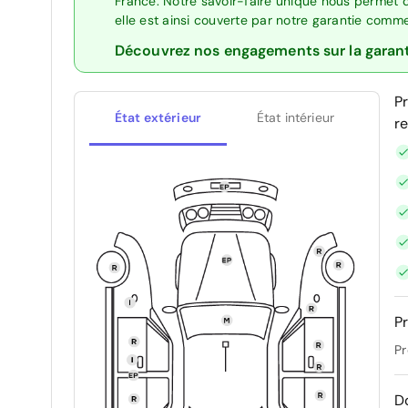
France. Notre savoir-faire unique nous permet 
elle est ainsi couverte par notre garantie comm
Découvrez nos engagements sur la garan
P
État extérieur
État intérieur
r
Pr
Pr
D