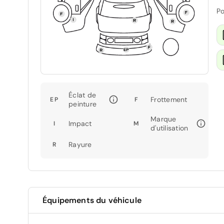
Po
Éclat de
Frottement
EP
F
peinture
Marque
Impact
I
M
d'utilisation
Rayure
R
Équipements du véhicule