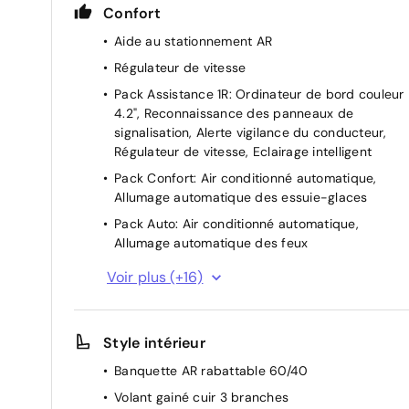
Confort
Aide au stationnement AR
Régulateur de vitesse
Pack Assistance 1R: Ordinateur de bord couleur
4.2", Reconnaissance des panneaux de
signalisation, Alerte vigilance du conducteur,
Régulateur de vitesse, Eclairage intelligent
Pack Confort: Air conditionné automatique,
Allumage automatique des essuie-glaces
Pack Auto: Air conditionné automatique,
Allumage automatique des feux
Rétroviseur intérieur électrochrome
Voir plus (+16)
Verrouillage centralisé à distance
Bouton de démarrage "Ford Power"
Style intérieur
Aide au démarrage en côte
Banquette AR rabattable 60/40
Indicateur de changement de vitesse
Volant gainé cuir 3 branches
Plancher de coffre ajustable