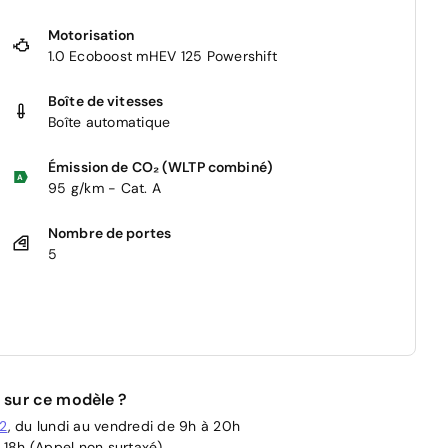
Motorisation
1.0 Ecoboost mHEV 125 Powershift
Boîte de vitesses
Boîte automatique
Émission de CO₂ (WLTP combiné)
95 g/km - Cat. A
Nombre de portes
5
 sur ce modèle ?
02
, du lundi au vendredi de 9h à 20h
 18h (Appel non surtaxé)