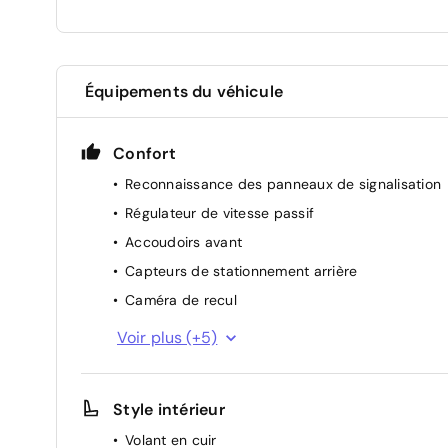
Équipements du véhicule
Confort
Reconnaissance des panneaux de signalisation
Régulateur de vitesse passif
Accoudoirs avant
Capteurs de stationnement arrière
Caméra de recul
Climatisation automatique
Voir plus (+5)
Rétroviseurs repliables électriquement
Radar de parking avant
Style intérieur
Démarrage sans clé
Volant en cuir
Rétroviseurs électriques