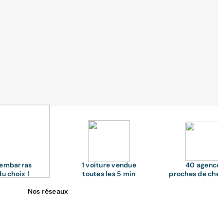
'embarras
1 voiture vendue
40 agenc
du choix !
toutes les 5 min
proches de ch
Nos réseaux