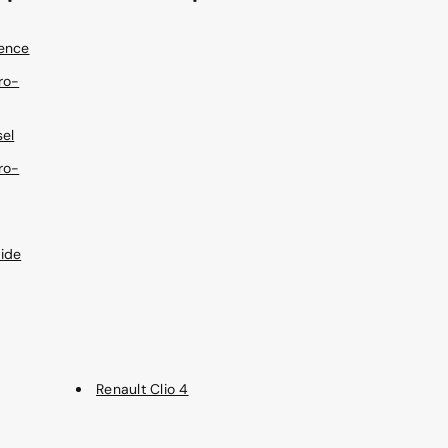
ence
ro-
sel
ro-
ide
Renault Clio 4