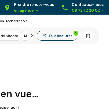
Prendre rendez-vous
Contactez-nous
en agence
09 72 72 20 02
non-rechargeable
3
Tous les filtres
 de vitesse
Kilométrage
 en vue…
que jour !