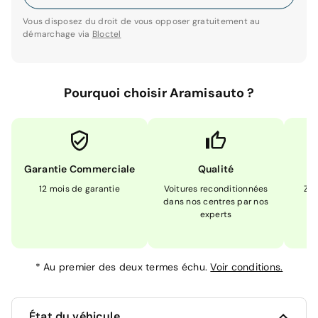
Vous disposez du droit de vous opposer gratuitement au
démarchage via
Bloctel
Pourquoi choisir Aramisauto ?
Garantie Commerciale
Qualité
12 mois de garantie
Voitures reconditionnées
Zér
dans nos centres par nos
m
experts
*
Au premier des deux termes échu.
Voir conditions.
État du véhicule