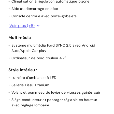
Climatisation à régulation automatique bizone
Aide au démarrage en côte
Console centrale avec porte-gobelets
Frein de parking électrique
Voir plus (+8)
Lampes de lecture LED AV/AR
Multimédia
Modes de conduite sélectionnables
Système multimédia Ford SYNC 2.5 avec Android
MyKey Génération 2
Auto/Apple Car play
Rétroviseurs extérieurs chauffants, réglables et
Ordinateur de bord couleur 4.2"
rabattables électriquement couleurs carrosserie
Ford KeyFree - accès et démarrage sans clé
Style intérieur
3 Modes de conduite sélectionnables : Eco, Normal et
Lumière d'ambiance à LED
Sport
Sellerie Tissu Titanium
Pack Vitres: Vitres AV et AR électriques
Volant et pommeau de levier de vitesses gainés cuir
Siège conducteur et passager réglable en hauteur
avec réglage lombaire