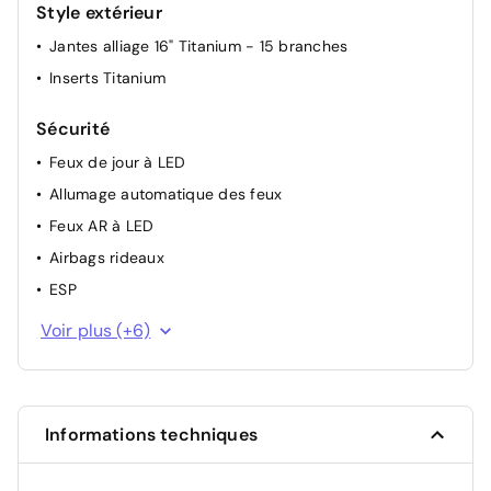
Style extérieur
Jantes alliage 16" Titanium - 15 branches
Inserts Titanium
Sécurité
Feux de jour à LED
Allumage automatique des feux
Feux AR à LED
Airbags rideaux
ESP
Aide au maintien dans la voie
Voir plus (+6)
Essuie-glaces automatiques et rétroviseur intérieur
électrochromique
Capteur de pression des pneus TPMS
Informations techniques
Freinage automatique post-collision
Système de prévention de collision avec détection de