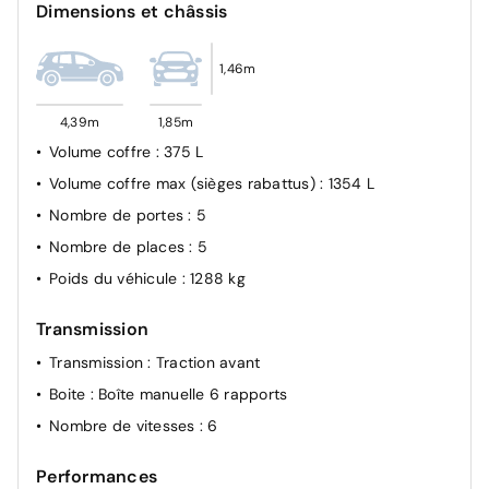
piétons et cyclistes
Dimensions et châssis
Feux antibrouillard avec éclairage d'angles
1,46m
4,39m
1,85m
Volume coffre
: 375 L
Volume coffre max (sièges rabattus)
: 1354 L
Nombre de portes
: 5
Nombre de places
: 5
Poids du véhicule
: 1288 kg
Transmission
Transmission
: Traction avant
Boite
: Boîte manuelle 6 rapports
Nombre de vitesses
: 6
Performances