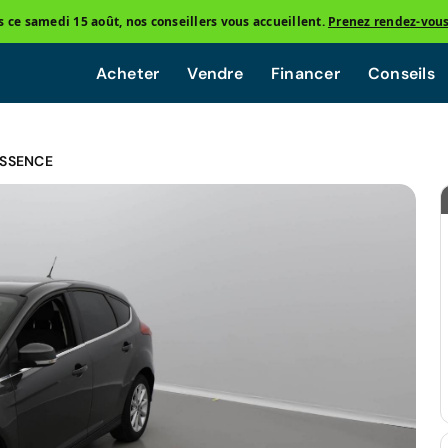
ce samedi 15 août, nos conseillers vous accueillent.
Prenez rendez-vou
Acheter
Vendre
Financer
Conseils
ESSENCE