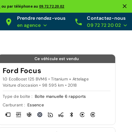
s
ou par téléphone au
09.72.72.20.02
Prendre rendez-vous
Contactez-nous
en agence
09 72 72 20 02
Ce véhicule est vendu
Ford Focus
1.0 EcoBoost 125 BVM6 • Titanium + Attelage
Voiture d'occasion • 98 595 km • 2018
Type de boîte :
Boîte manuelle 6 rapports
Carburant :
Essence