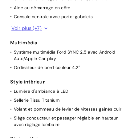
Aide au démarrage en côte
Console centrale avec porte-gobelets
Frein de parking électrique
Voir plus (+7)
Lampes de lecture LED AV/AR
Multimédia
Modes de conduite sélectionnables
Système multimédia Ford SYNC 2.5 avec Android
MyKey Génération 2
Auto/Apple Car play
Rétroviseurs extérieurs chauffants, réglables et
Ordinateur de bord couleur 4.2"
rabattables électriquement couleurs carrosserie
Ford KeyFree - accès et démarrage sans clé
Style intérieur
Pack Vitres: Vitres AV et AR électriques
Lumière d'ambiance à LED
Sellerie Tissu Titanium
Volant et pommeau de levier de vitesses gainés cuir
Siège conducteur et passager réglable en hauteur
avec réglage lombaire