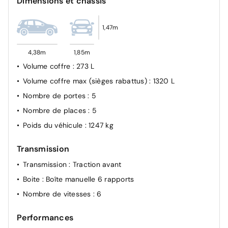
Dimensions et châssis
Feux antibrouillard avec éclairage d'angles
1,47m
4,38m
1,85m
Volume coffre
: 273 L
Volume coffre max (sièges rabattus)
: 1320 L
Nombre de portes
: 5
Nombre de places
: 5
Poids du véhicule
: 1247 kg
Transmission
Transmission
: Traction avant
Boite
: Boîte manuelle 6 rapports
Nombre de vitesses
: 6
Performances