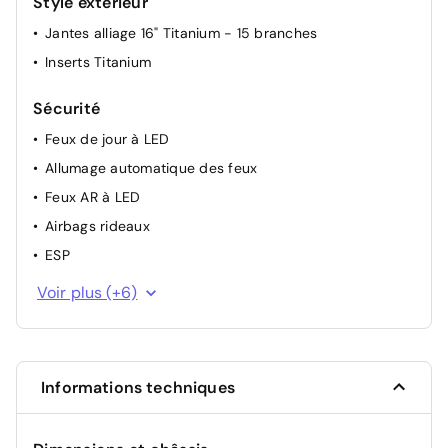
Style extérieur
Jantes alliage 16" Titanium - 15 branches
Inserts Titanium
Sécurité
Feux de jour à LED
Allumage automatique des feux
Feux AR à LED
Airbags rideaux
ESP
Aide au maintien dans la voie
Voir plus (+6)
Essuie-glaces automatiques et rétroviseur intérieur
électrochromique
Capteur de pression des pneus TPMS
Informations techniques
Freinage automatique post-collision
Système de prévention de collision avec détection de
piétons et cyclistes