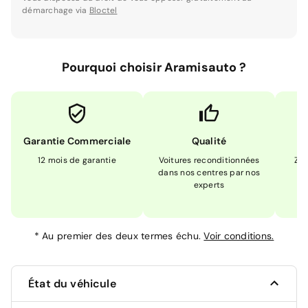
démarchage via
Bloctel
Pourquoi choisir Aramisauto ?
Garantie Commerciale
Qualité
12 mois de garantie
Voitures reconditionnées
Zér
dans nos centres par nos
m
experts
*
Au premier des deux termes échu.
Voir conditions.
État du véhicule