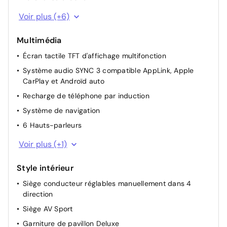
Rétroviseurs électriques rabattables chauffants avec
Voir plus (+6)
éclairage d'approche
Vitres AV électriques à impulsion haut/bas
Multimédia
Bouton de démarrage "Ford Power"
Écran tactile TFT d'affichage multifonction
Allumage automatique des essuie-glaces
Système audio SYNC 3 compatible AppLink, Apple
CarPlay et Androïd auto
Start & Stop
Recharge de téléphone par induction
Vitres AR électriques à impulsion haut/bas
Système de navigation
6 Hauts-parleurs
Bluetooth
Voir plus (+1)
Style intérieur
Siège conducteur réglables manuellement dans 4
direction
Siège AV Sport
Garniture de pavillon Deluxe