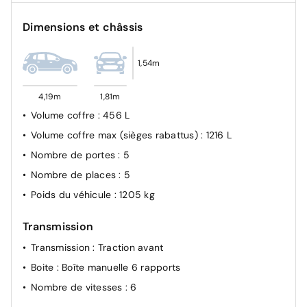
côtés
Correcteur électronique de trajectoire
Dimensions et châssis
Limiteur de vitesse intelligent (affichage instantané
des limitations de vitesse sur le tableau de bord)
1,54m
Système de prévention de collision avec freinage
post-collision et détection piétons
4,19m
1,81m
Volume coffre
: 456 L
Volume coffre max (sièges rabattus)
: 1216 L
Nombre de portes
: 5
Nombre de places
: 5
Poids du véhicule
: 1205 kg
Transmission
Transmission
: Traction avant
Boite
: Boîte manuelle 6 rapports
Nombre de vitesses
: 6