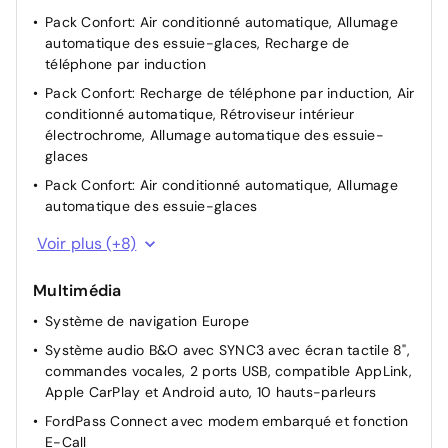
Pack Confort: Air conditionné automatique, Allumage
automatique des essuie-glaces, Recharge de
téléphone par induction
Pack Confort: Recharge de téléphone par induction, Air
conditionné automatique, Rétroviseur intérieur
électrochrome, Allumage automatique des essuie-
glaces
Pack Confort: Air conditionné automatique, Allumage
automatique des essuie-glaces
Pack Auto: Air conditionné automatique, Allumage
Voir plus (+8)
automatique des feux
Bouton de démarrage "Ford Power"
Multimédia
Aide au démarrage en côte
Système de navigation Europe
Direction Assistée électrique
Système audio B&O avec SYNC3 avec écran tactile 8",
commandes vocales, 2 ports USB, compatible AppLink,
Suspension sport
Apple CarPlay et Android auto, 10 hauts-parleurs
Vitres AV/AR électriques à impulsion haut/bas
FordPass Connect avec modem embarqué et fonction
5 Modes de conduite sélectionnables (normal, eco,
E-Call