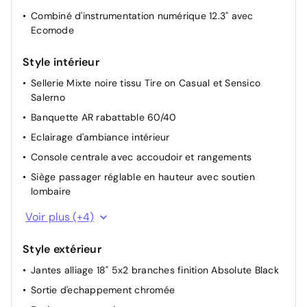
sport, faible adhérence, trail)
Combiné d'instrumentation numérique 12.3" avec
Rétroviseurs extérieurs dégivrants, réglables et
Ecomode
rabattables électriquement
Style intérieur
Sellerie Mixte noire tissu Tire on Casual et Sensico
Salerno
Banquette AR rabattable 60/40
Eclairage d'ambiance intérieur
Console centrale avec accoudoir et rangements
Siège passager réglable en hauteur avec soutien
lombaire
Volant à méplat 3 branches ST-Line avec surpiqûres
Voir plus (+4)
Levier de vitesse Sensico
Style extérieur
Levier de frein à main Sensico
Jantes alliage 18" 5x2 branches finition Absolute Black
Siège conducteur réglable en hauteur avec soutien
lombaire
Sortie d'echappement chromée