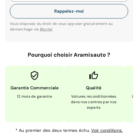
Rappelez-moi
Vous disposez du droit de vous opposer gratuitement au
démarchage via
Bloctel
Pourquoi choisir Aramisauto ?
Garantie Commerciale
Qualité
12 mois de garantie
Voitures reconditionnées
Zér
dans nos centres par nos
m
experts
*
Au premier des deux termes échu.
Voir conditions.