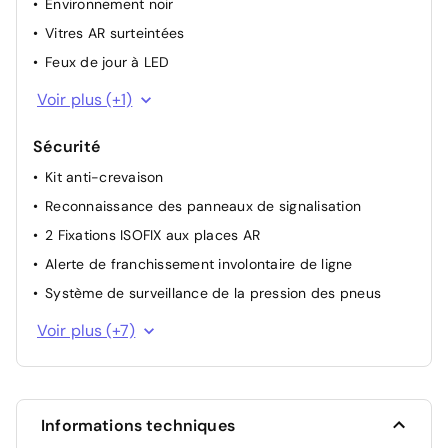
Environnement noir
Vitres AR surteintées
Feux de jour à LED
Feux AR à LED
Voir plus (+1)
Sécurité
Kit anti-crevaison
Reconnaissance des panneaux de signalisation
2 Fixations ISOFIX aux places AR
Alerte de franchissement involontaire de ligne
Système de surveillance de la pression des pneus
Feux antibrouillard AV avec fonction éclairage d'angle
Voir plus (+7)
Trappe Easy Fuel
Feux de route intelligents - Commutation automatique
des feux de route aux feux de croisement
Informations techniques
Aide au maintien dans la voie avec détection des bas-