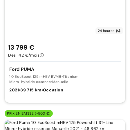
24 heures
13 799 €
Dès 142 €/mois
Ford PUMA
1.0 EcoBoost 125 mHEV BVM6
•
Titanium
Micro-hybride essence
•
Manuelle
2021
•
89 715 km
•
Occasion
PRIX EN BAISSE (-500 €)