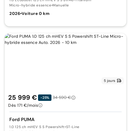
Micro-hybride essence
•
Manuelle
2026
•
Voiture 0 km
5 jours
25 999 €
34 590 €
-25%
Dès 171 €/mois
Ford PUMA
1.0 125 ch mHEV S S Powershift
•
ST-Line