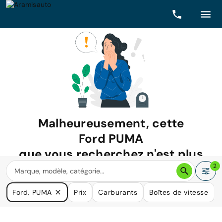
Malheureusement, cette
Ford PUMA
que vous recherchez n'est plus
disponible.
2
Nous avons de nombreuses voitures qui pourraient répondre
Ford, PUMA
Prix
Carburants
Boîtes de vitesse
à vos besoins.