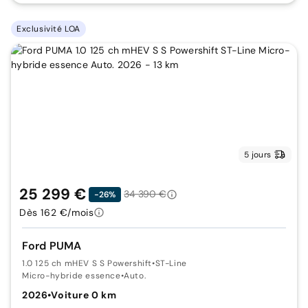
Exclusivité LOA
5 jours
25 299 €
34 390 €
-26%
Dès 162 €/mois
Ford PUMA
1.0 125 ch mHEV S S Powershift
•
ST-Line
Micro-hybride essence
•
Auto.
2026
•
Voiture 0 km