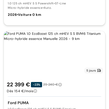
1.0 125 ch mHEV S S Powershift
•
ST-Line
Micro-hybride essence
•
Auto.
2026
•
Voiture 0 km
5 jours
22 399 €
29 240 €
-23%
Dès 154 €/mois
Ford PUMA
1.0 EcoBoost 125 ch mHEV S S BVM6
•
Titanium