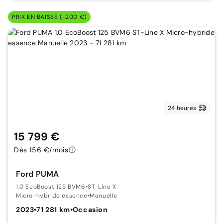
PRIX EN BAISSE (-200 €)
24 heures
15 799 €
Dès 156 €/mois
Ford PUMA
1.0 EcoBoost 125 BVM6
•
ST-Line X
Micro-hybride essence
•
Manuelle
2023
•
71 281 km
•
Occasion