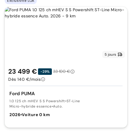
Exclusivité LOA
5 jours
23 499 €
33 100 €
-29%
Dès 140 €/mois
Ford PUMA
1.0 125 ch mHEV S S Powershift
•
ST-Line
Micro-hybride essence
•
Auto.
2026
•
Voiture 0 km