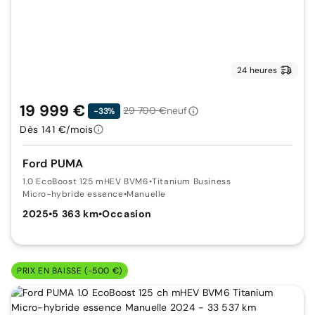
24 heures
19 999 €
29 700 €
neuf
-33%
Dès 141 €/mois
Ford PUMA
1.0 EcoBoost 125 mHEV BVM6
•
Titanium Business
Micro-hybride essence
•
Manuelle
2025
•
5 363 km
•
Occasion
PRIX EN BAISSE (-500 €)