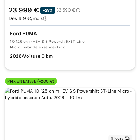
23 999 €
33 590 €
-29%
Dès 159 €/mois
Ford PUMA
1.0 125 ch mHEV S S Powershift
•
ST-Line
Micro-hybride essence
•
Auto.
2026
•
Voiture 0 km
PRIX EN BAISSE (-200 €)
5 jours