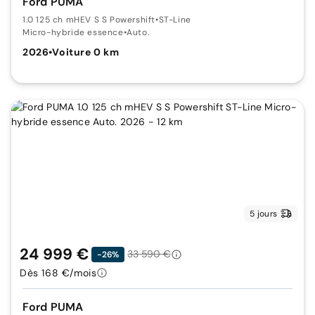
Ford PUMA
1.0 125 ch mHEV S S Powershift
•
ST-Line
Micro-hybride essence
•
Auto.
2026
•
Voiture 0 km
5 jours
24 999 €
33 590 €
-26%
Dès 168 €/mois
Ford PUMA