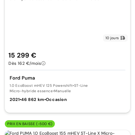
10 jours
15 299 €
Dès 162 €/mois
Ford Puma
1.0 EcoBoost mHEV 125 Powershift
•
ST-Line
Micro-hybride essence
•
Manuelle
2021
•
46 862 km
•
Occasion
PRIX EN BAISSE (-500 €)