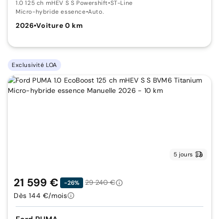
1.0 125 ch mHEV S S Powershift
•
ST-Line
Micro-hybride essence
•
Auto.
2026
•
Voiture 0 km
Exclusivité LOA
5 jours
21 599 €
29 240 €
-26%
Dès 144 €/mois