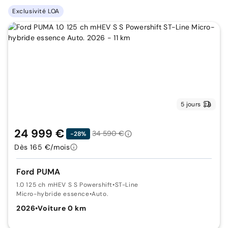
Exclusivité LOA
5 jours
24 999 €
34 590 €
-28%
Dès 165 €/mois
Ford PUMA
1.0 125 ch mHEV S S Powershift
•
ST-Line
Micro-hybride essence
•
Auto.
2026
•
Voiture 0 km