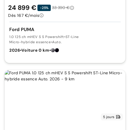
24 899 €
33 390 €
-25%
Dès 167 €/mois
Ford PUMA
1.0 125 ch mHEV S S Powershift
•
ST-Line
Micro-hybride essence
•
Auto.
2026
•
Voiture 0 km
•
5 jours