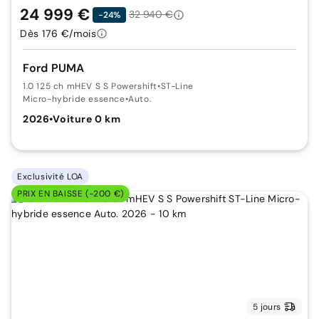
24 999 €
32 940 €
-24%
Dès 176 €/mois
Ford PUMA
1.0 125 ch mHEV S S Powershift
•
ST-Line
Micro-hybride essence
•
Auto.
2026
•
Voiture 0 km
Exclusivité LOA
PRIX EN BAISSE (-200 €)
5 jours