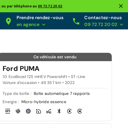
s
ou par téléphone au
09.72.72.20.02
Prendre rendez-vous
Contactez-nous
en agence
09 72 72 20 02
Ce véhicule est vendu
Ford PUMA
1.0 EcoBoost 125 mHEV Powershift • ST-Line
Voiture d'occasion • 49 357 km • 2022
Type de boîte :
Boîte automatique 7 rapports
Energie :
Micro-hybride essence