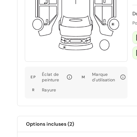
D
Po
Éclat de
Marque
EP
M
peinture
d'utilisation
Rayure
R
Options incluses (2)