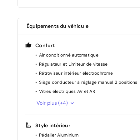
Équipements du véhicule
Confort
Air conditionné automatique
Régulateur et Limiteur de vitesse
Rétroviseur intérieur électrochrome
Siège conducteur à réglage manuel 2 positions
Vitres électriques AV et AR
Pare-brise acoustique
Voir plus (+4)
Suspension sport
Rétroviseurs extérieurs électriques, chauffants
Style intérieur
avec répétiteur de clignotant
Sélecteur de mode de conduite
Pédalier Aluminium