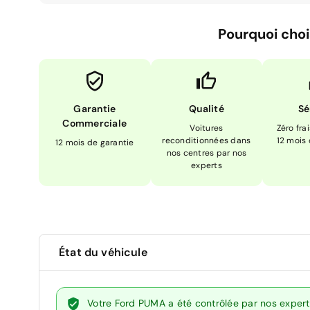
Pourquoi choi
Garantie
Qualité
Sé
Commerciale
Voitures
Zéro fra
reconditionnées dans
12 mois
12 mois de garantie
nos centres par nos
experts
État du véhicule
Votre Ford PUMA a été contrôlée par nos expert