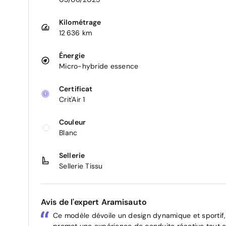
Kilométrage
12 636 km
Énergie
Micro-hybride essence
Certificat
Crit'Air 1
Couleur
Blanc
Sellerie
Sellerie Tissu
Avis de l'expert Aramisauto
Ce modèle dévoile un design dynamique et sportif,
promet une expérience de conduite réactive tout en 