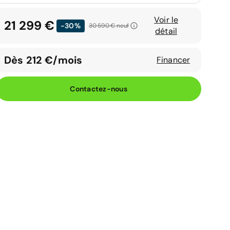
Voir le
21 299 €
-30%
30 590 €
neuf
détail
Dès 212 €/mois
Financer
Contactez-nous