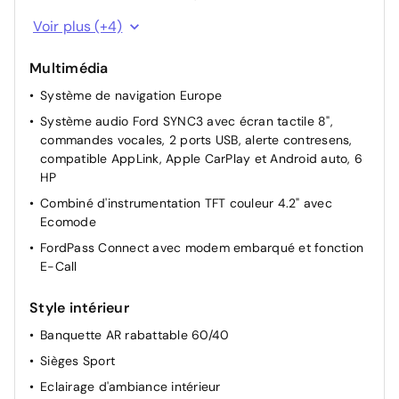
Vitres AV/AR électriques à impulsion haut/bas
Voir plus (+4)
5 Modes de conduite sélectionnables (normal, eco,
sport, faible adhérence, trail)
Multimédia
Caméra de recul
Système de navigation Europe
Radar avant
Système audio Ford SYNC3 avec écran tactile 8",
commandes vocales, 2 ports USB, alerte contresens,
compatible AppLink, Apple CarPlay et Android auto, 6
HP
Combiné d'instrumentation TFT couleur 4.2" avec
Ecomode
FordPass Connect avec modem embarqué et fonction
E-Call
Style intérieur
Banquette AR rabattable 60/40
Sièges Sport
Eclairage d'ambiance intérieur