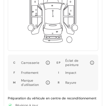
Éclat de
Carrosserie
C
EP
peinture
Frottement
Impact
F
I
Marque
Rayure
M
R
d'utilisation
Préparation du véhicule en centre de reconditionnement
Révision à jour