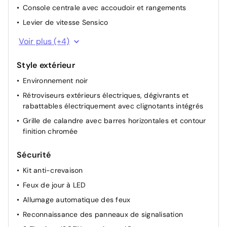
Console centrale avec accoudoir et rangements
Levier de vitesse Sensico
Volant 3 branches cuir
Voir plus (+4)
Levier de frein à main Sensico
Style extérieur
Siège conducteur réglable en hauteur avec soutien
lombaire
Environnement noir
Sellerie tissu noir Kasbah
Rétroviseurs extérieurs électriques, dégivrants et
rabattables électriquement avec clignotants intégrés
Grille de calandre avec barres horizontales et contour
finition chromée
Sécurité
Kit anti-crevaison
Feux de jour à LED
Allumage automatique des feux
Reconnaissance des panneaux de signalisation